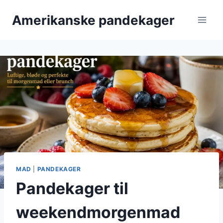
Fortsæt
Amerikanske pandekager
til
indhold
MAD
|
PANDEKAGER
Pandekager til
weekendmorgenmad