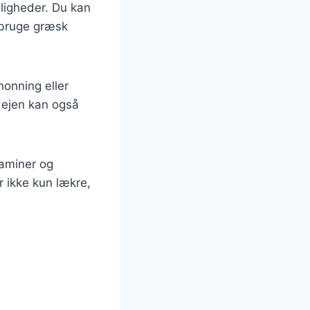
ligheder. Du kan
a bruge græsk
onning eller
 dejen kan også
taminer og
 ikke kun lækre,