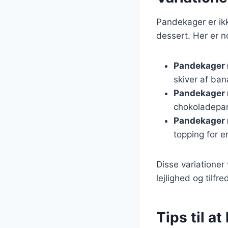
Pandekager er ikk
dessert. Her er n
Pandekager 
skiver af ba
Pandekager 
chokoladepan
Pandekager
topping for e
Disse variationer
lejlighed og tilfr
Tips til a