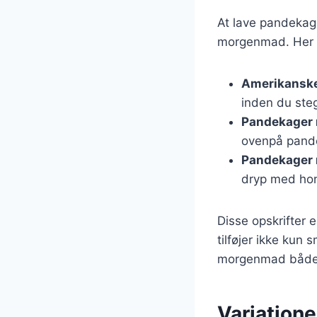
At lave pandekage
morgenmad. Her er
Amerikansk
inden du ste
Pandekager 
ovenpå pand
Pandekager 
dryp med hon
Disse opskrifter 
tilføjer ikke kun 
morgenmad både 
Variatione