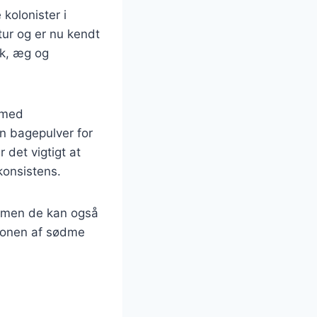
 kolonister i
ur og er nu kendt
lk, æg og
m med
n bagepulver for
 det vigtigt at
konsistens.
, men de kan også
ationen af sødme