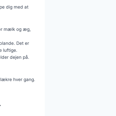
lpe dig med at
især mælk og æg,
blande. Det er
 luftige.
ælder dejen på.
g lækre hver gang.
r