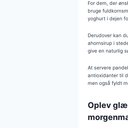
For dem, der øns
bruge fuldkornsme
yoghurt i dejen fo
Derudover kan du
ahornsirup i stede
give en naturlig 
At servere pandek
antioxidanter ti
men også fyldt 
Oplev glæ
morgenm