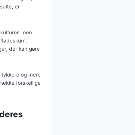
salte, er
ulturer, men i
 flødeskum.
ger, der kan gøre
r tykkere og mere
række forskellige
 deres