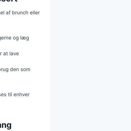
l af brunch eller
gerne og læg
r at lave
brug den som
es til enhver
ang