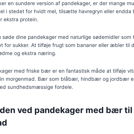
ker en sundere version af pandekager, er der mange mu
l i stedet for hvidt mel, tilsætte havregryn eller endd
r ekstra protein.
 søde dine pandekager med naturlige sødemidler som h
t for sukker. At tilføje frugt som bananer eller æbler til
sødme og ekstra næring.
ager med friske bær er en fantastisk måde at tilføje vi
l din morgenmad. Bær som blåbær, hindbær og jordbær er
med sundhedsmæssige fordele.
den ved pandekager med bær til
ad