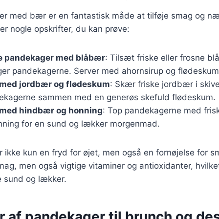
r med bær er en fantastisk måde at tilføje smag og næri
 nogle opskrifter, du kan prøve:
e pandekager med blåbær
: Tilsæt friske eller frosne bl
ger pandekagerne. Server med ahornsirup og flødeskum
med jordbær og flødeskum
: Skær friske jordbær i ski
ekagerne sammen med en generøs skefuld flødeskum.
med hindbær og honning
: Top pandekagerne med fris
ning for en sund og lækker morgenmad.
er ikke kun en fryd for øjet, men også en fornøjelse for
smag, men også vigtige vitaminer og antioxidanter, hvilke
sund og lækker.
r af pandekager til brunch og de