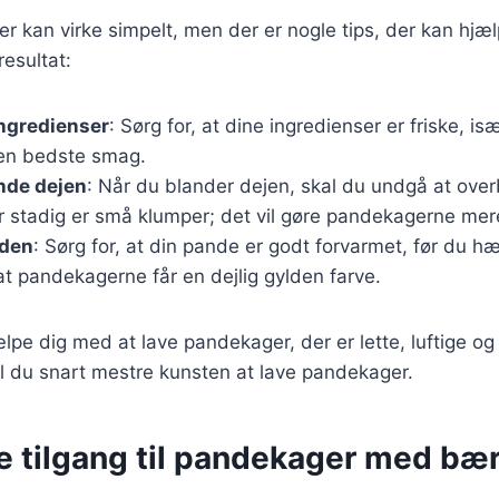
r kan virke simpelt, men der er nogle tips, der kan hjæ
esultat:
ingredienser
: Sørg for, at dine ingredienser er friske, 
den bedste smag.
nde dejen
: Når du blander dejen, skal du undgå at over
r stadig er små klumper; det vil gøre pandekagerne mere
nden
: Sørg for, at din pande er godt forvarmet, før du h
 at pandekagerne får en dejlig gylden farve.
ælpe dig med at lave pandekager, der er lette, luftige o
il du snart mestre kunsten at lave pandekager.
e tilgang til pandekager med bæ