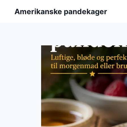
Fortsæt
Amerikanske pandekager
til
indhold