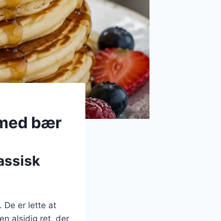
 med bær
assisk
e er lette at
en alsidig ret, der