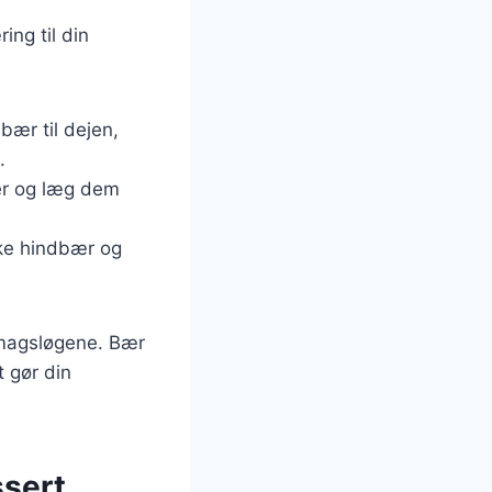
ng til din
åbær til dejen,
.
ver og læg dem
ke hindbær og
 smagsløgene. Bær
t gør din
ssert