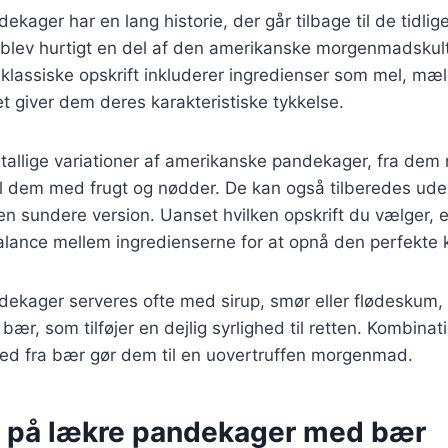
ager har en lang historie, der går tilbage til de tidlige
blev hurtigt en del af den amerikanske morgenmadskult
klassiske opskrift inkluderer ingredienser som mel, mæ
et giver dem deres karakteristiske tykkelse.
utallige variationer af amerikanske pandekager, fra de
il dem med frugt og nødder. De kan også tilberedes ude
n sundere version. Uanset hvilken opskrift du vælger, er
alance mellem ingredienserne for at opnå den perfekte 
ekager serveres ofte med sirup, smør eller flødeskum
bær, som tilføjer en dejlig syrlighed til retten. Kombin
khed fra bær gør dem til en uovertruffen morgenmad.
r på lækre pandekager med bær