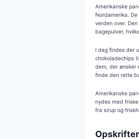
Amerikanske pandek
Nordamerika. De 
verden over. Den 
bagepulver, hvilk
I dag findes der 
chokoladechips t
dem, der ønsker e
finde den rette b
Amerikanske pand
nydes med friske 
fra sirup og fris
Opskrifte