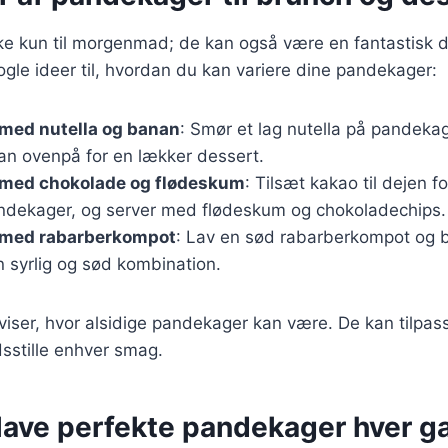
e kun til morgenmad; de kan også være en fantastisk de
ogle ideer til, hvordan du kan variere dine pandekager:
med nutella og banan
: Smør et lag nutella på pandeka
nan ovenpå for en lækker dessert.
med chokolade og flødeskum
: Tilsæt kakao til dejen fo
dekager, og server med flødeskum og chokoladechips.
 med rabarberkompot
: Lav en sød rabarberkompot og 
n syrlig og sød kombination.
 viser, hvor alsidige pandekager kan være. De kan tilpass
edsstille enhver smag.
t lave perfekte pandekager hver g