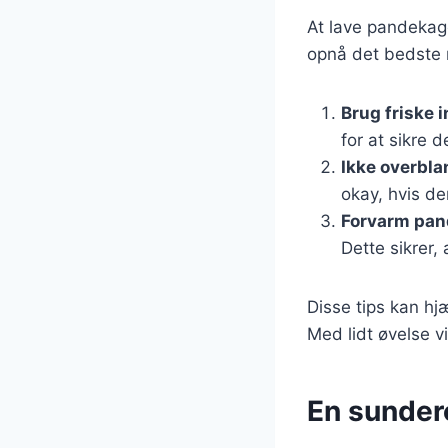
At lave pandekage
opnå det bedste r
Brug friske 
for at sikre 
Ikke overbla
okay, hvis de
Forvarm pa
Dette sikrer,
Disse tips kan hj
Med lidt øvelse v
En sunder