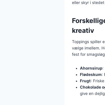
eller skyr i stede
Forskellig
kreativ
Toppings spiller 
vælge imellem. He
fest for smagslø
Ahornsirup
:
Flødeskum
:
Frugt
: Frisk
Chokolade o
give en dejli