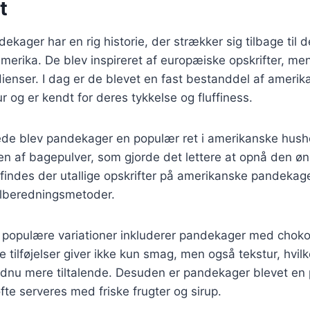
t
ager har en rig historie, der strækker sig tilbage til de
amerika. De blev inspireret af europæiske opskrifter, m
ienser. I dag er de blevet en fast bestanddel af amerik
og er kendt for deres tykkelse og fluffiness.
rede blev pandekager en populær ret i amerikanske hush
en af bagepulver, som gjorde det lettere at opnå den ø
 findes der utallige opskrifter på amerikanske pandekager
tilberedningsmetoder.
 populære variationer inkluderer pandekager med chok
e tilføjelser giver ikke kun smag, men også tekstur, hvilk
nu mere tiltalende. Desuden er pandekager blevet en p
fte serveres med friske frugter og sirup.