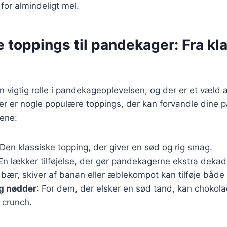
t for almindeligt mel.
e toppings til pandekager: Fra kla
en vigtig rolle i pandekageoplevelsen, og der er et væld 
r er nogle populære toppings, der kan forvandle dine p
gene:
 Den klassiske topping, der giver en sød og rig smag.
 En lækker tilføjelse, der gør pandekagerne ekstra dekad
e bær, skiver af banan eller æblekompot kan tilføje både
g nødder
: For dem, der elsker en sød tand, kan chokol
g crunch.