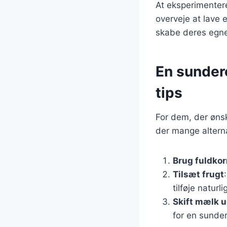
At eksperimenter
overveje at lave
skabe deres egne
En sundere
tips
For dem, der øns
der mange alterna
Brug fuldko
Tilsæt frugt
tilføje naturl
Skift mælk 
for en sunder