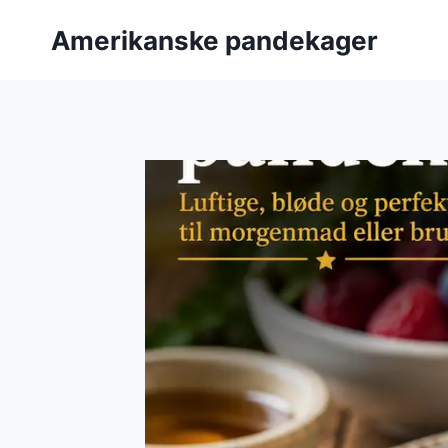
Fortsæt
Amerikanske pandekager
til
indhold