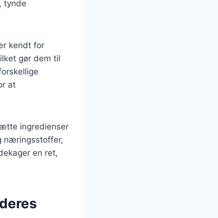
, tynde
r kendt for
lket gør dem til
orskellige
or at
ætte ingredienser
g næringsstoffer,
ndekager en ret,
 deres