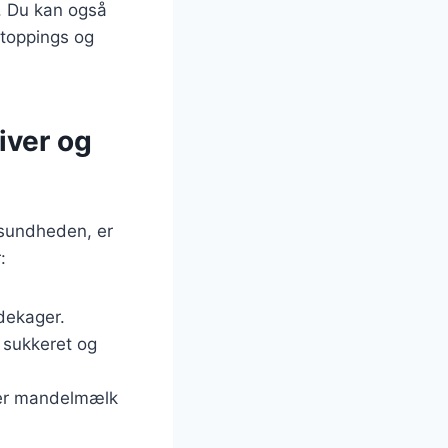
. Du kan også
 toppings og
iver og
sundheden, er
:
ndekager.
 sukkeret og
ler mandelmælk