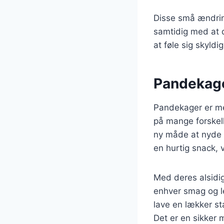
Disse små ændring
samtidig med at d
at føle sig skyldig
Pandekager
Pandekager er me
på mange forskelli
ny måde at nyde 
en hurtig snack, 
Med deres alsidig
enhver smag og le
lave en lækker st
Det er en sikker 