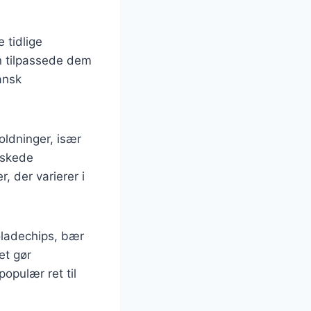
 tidlige
en tilpassede dem
ansk
oldninger, især
nskede
, der varierer i
oladechips, bær
et gør
opulær ret til