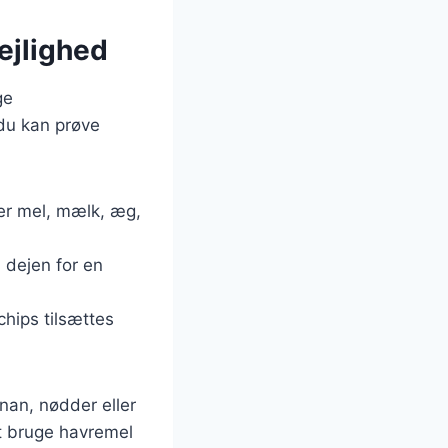
ejlighed
ge
du kan prøve
ver mel, mælk, æg,
l dejen for en
chips tilsættes
anan, nødder eller
at bruge havremel