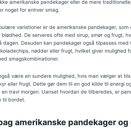
kke amerikanske pandekager eller de mere traditionelle
er noget for enhver smag.
pulære variationer er de amerikanske pandekager, som e
 blødhed. De serveres ofte med sirup, smør og frugt, hvi
på dagen. Desuden kan pandekager også tilpasses med f
oladechips, nødder eller frugt, hvilket giver mulighed f
med smagskombinationer.
gså være en sundere mulighed, hvis man vælger at tils
r eller frugt. Dette gør dem til en god kilde til energi o
 til en travl morgen. Uanset hvordan de tilberedes, er pa
 til bordet.
 bag amerikanske pandekager og