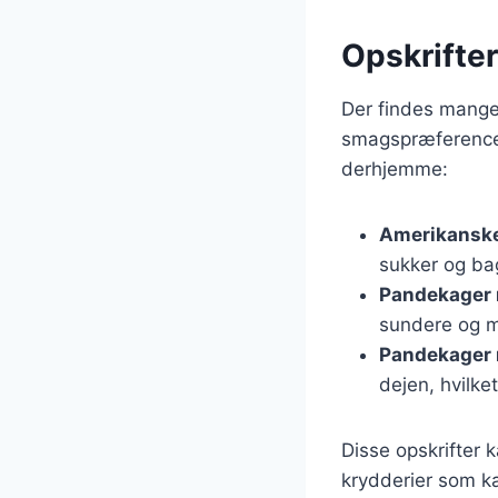
Opskrifter
Der findes mange 
smagspræferencer
derhjemme:
Amerikanske
sukker og ba
Pandekager
sundere og me
Pandekager 
dejen, hvilke
Disse opskrifter 
krydderier som ka