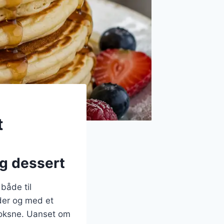
t
og dessert
både til
der og med et
 voksne. Uanset om