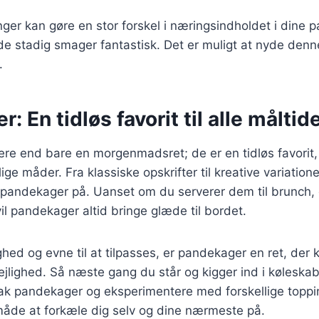
er kan gøre en stor forskel i næringsindholdet i dine 
e stadig smager fantastisk. Det er muligt at nyde denn
.
: En tidløs favorit til alle måltid
re end bare en morgenmadsret; de er en tidløs favorit
ge måder. Fra klassiske opskrifter til kreative variationer
pandekager på. Uanset om du serverer dem til brunch, 
vil pandekager altid bringe glæde til bordet.
hed og evne til at tilpasses, er pandekager en ret, der 
jlighed. Så næste gang du står og kigger ind i køleskab
ak pandekager og eksperimentere med forskellige toppin
måde at forkæle dig selv og dine nærmeste på.