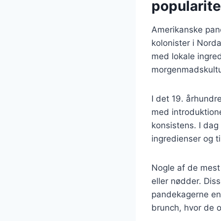
popularite
Amerikanske pandek
kolonister i Nord
med lokale ingred
morgenmadskultur 
I det 19. århund
med introduktion
konsistens. I dag
ingredienser og 
Nogle af de mest
eller nødder. Diss
pandekagerne end
brunch, hvor de o