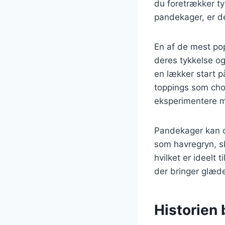
du foretrækker ty
pandekager, er d
En af de mest po
deres tykkelse og
en lækker start 
toppings som chok
eksperimentere 
Pandekager kan o
som havregryn, sky
hvilket er ideelt
der bringer glæde
Historien