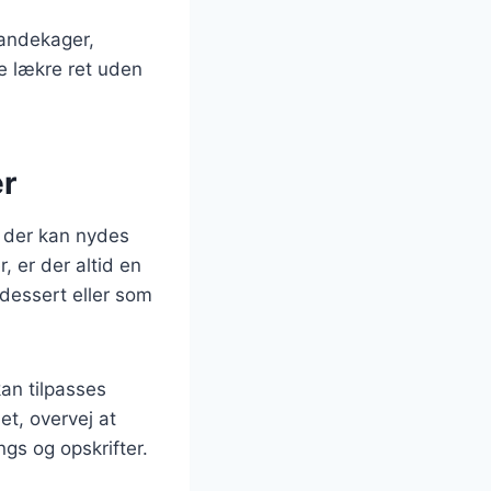
pandekager,
e lækre ret uden
er
, der kan nydes
, er der altid en
dessert eller som
kan tilpasses
et, overvej at
gs og opskrifter.