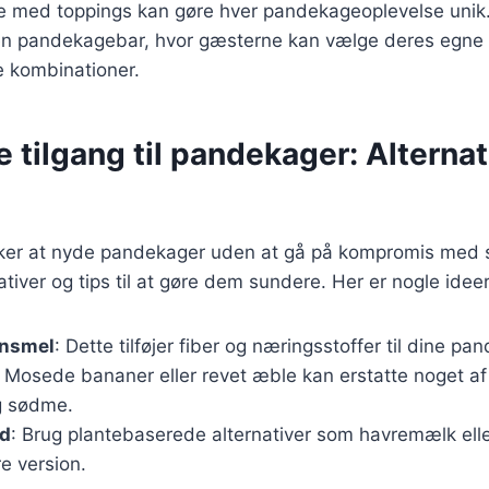
e med toppings kan gøre hver pandekageoplevelse unik
 en pandekagebar, hvor gæsterne kan vælge deres egne
 kombinationer.
 tilgang til pandekager: Alternat
ker at nyde pandekager uden at gå på kompromis med 
tiver og tips til at gøre dem sundere. Her er nogle ideer
rnsmel
: Dette tilføjer fiber og næringsstoffer til dine pa
: Mosede bananer eller revet æble kan erstatte noget af
ig sødme.
ud
: Brug plantebaserede alternativer som havremælk el
e version.