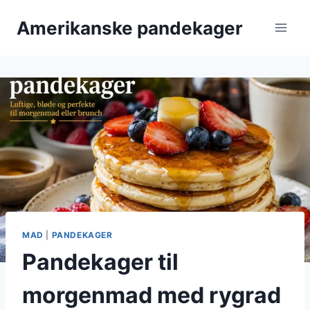
Fortsæt
Amerikanske pandekager
til
indhold
MAD
|
PANDEKAGER
Pandekager til
morgenmad med rygrad