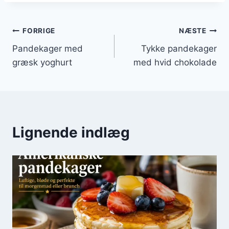
Indlægsnavigation
FORRIGE
NÆSTE
Pandekager med
Tykke pandekager
græsk yoghurt
med hvid chokolade
Lignende indlæg