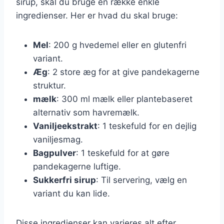
sirup, skal du bruge en række enkle
ingredienser. Her er hvad du skal bruge:
Mel
: 200 g hvedemel eller en glutenfri
variant.
Æg
: 2 store æg for at give pandekagerne
struktur.
mælk
: 300 ml mælk eller plantebaseret
alternativ som havremælk.
Vaniljeekstrakt
: 1 teskefuld for en dejlig
vaniljesmag.
Bagpulver
: 1 teskefuld for at gøre
pandekagerne luftige.
Sukkerfri sirup
: Til servering, vælg en
variant du kan lide.
Disse ingredienser kan varieres alt efter