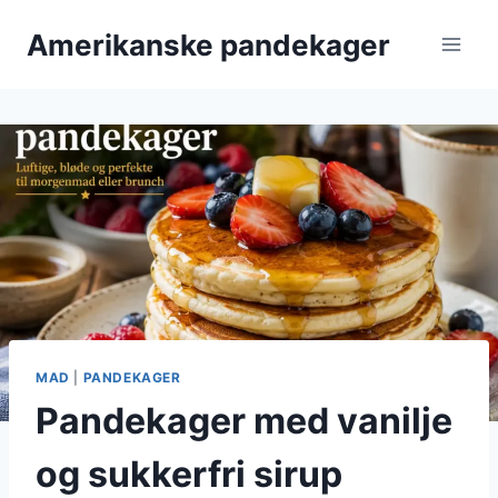
Fortsæt
Amerikanske pandekager
til
indhold
MAD
|
PANDEKAGER
Pandekager med vanilje
og sukkerfri sirup