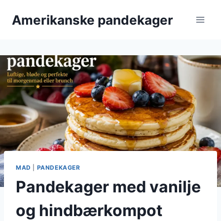
Fortsæt
Amerikanske pandekager
til
indhold
MAD
|
PANDEKAGER
Pandekager med vanilje
og hindbærkompot