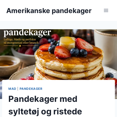
Fortsæt
Amerikanske pandekager
til
indhold
MAD
|
PANDEKAGER
Pandekager med
syltetøj og ristede