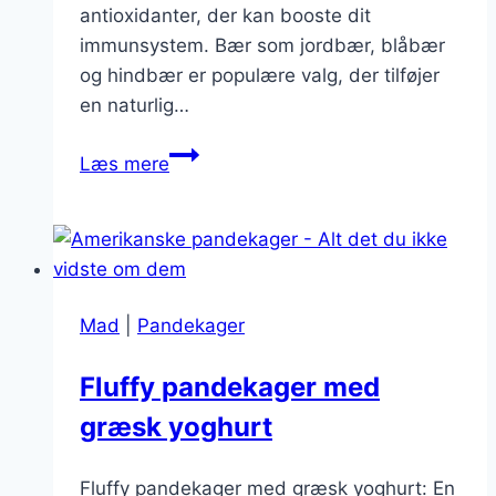
antioxidanter, der kan booste dit
immunsystem. Bær som jordbær, blåbær
og hindbær er populære valg, der tilføjer
en naturlig…
Friske
Læs mere
bærer
i
rigeligt
æggehviderpandede
Mad
|
Pandekager
Fluffy pandekager med
græsk yoghurt
Fluffy pandekager med græsk yoghurt: En