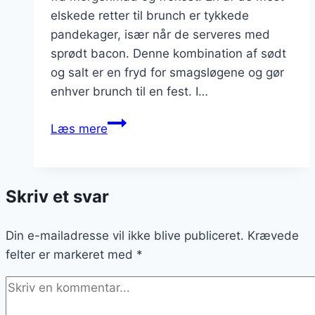
elskede retter til brunch er tykkede
pandekager, især når de serveres med
sprødt bacon. Denne kombination af sødt
og salt er en fryd for smagsløgene og gør
enhver brunch til en fest. I…
Brunchfavoritter:
Læs mere
Tykkede
pandekager
med
Skriv et svar
bacon
Din e-mailadresse vil ikke blive publiceret.
Krævede
felter er markeret med
*