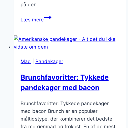
på den…
Pandekager
Læs mere
uden
bagepulver
og
med
nutella
Mad
|
Pandekager
Brunchfavoritter: Tykkede
pandekager med bacon
Brunchfavoritter: Tykkede pandekager
med bacon Brunch er en populær
måltidstype, der kombinerer det bedste
fra morgenmad og frokost. En af de mest