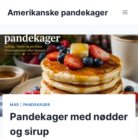
Fortsæt
Amerikanske pandekager
til
indhold
MAD
|
PANDEKAGER
Pandekager med nødder
og sirup