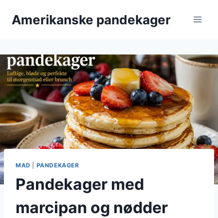
Fortsæt
Amerikanske pandekager
til
indhold
MAD
|
PANDEKAGER
Pandekager med
marcipan og nødder