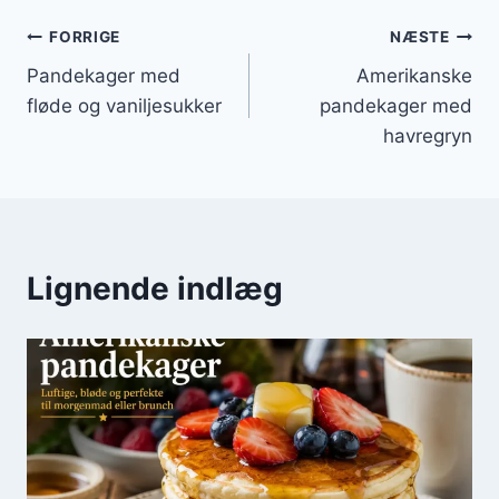
Indlægsnavigation
FORRIGE
NÆSTE
Pandekager med
Amerikanske
fløde og vaniljesukker
pandekager med
havregryn
Lignende indlæg