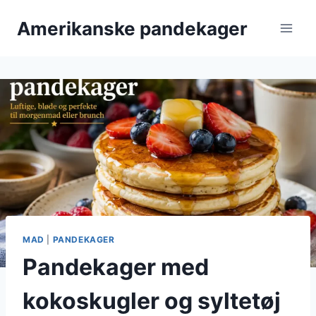
Fortsæt
Amerikanske pandekager
til
indhold
MAD
|
PANDEKAGER
Pandekager med
kokoskugler og syltetøj