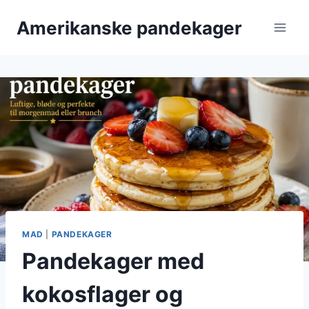
Fortsæt
Amerikanske pandekager
til
indhold
MAD
|
PANDEKAGER
Pandekager med
kokosflager og