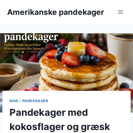
Fortsæt
Amerikanske pandekager
til
indhold
MAD
|
PANDEKAGER
Pandekager med
kokosflager og græsk