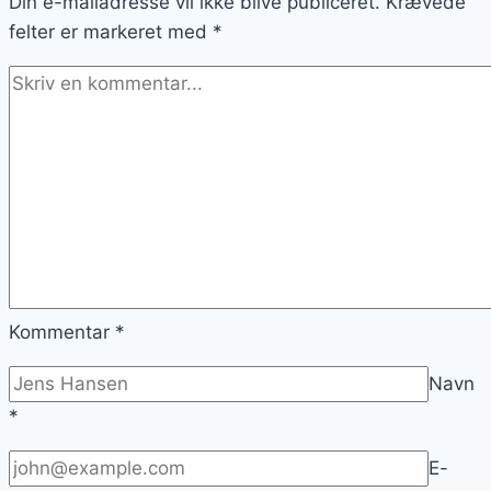
Din e-mailadresse vil ikke blive publiceret.
Krævede
felter er markeret med
*
Kommentar
*
Navn
*
E-