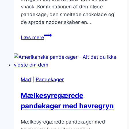
snack. Kombinationen af den bløde
pandekage, den smeltede chokolade og
de sprøde nødder skaber en…
Pandekager
Læs mere
med
chokolade
og
nødder
på
Mad
|
Pandekager
toppen
Mælkesyregærede
pandekager med havregryn
Mælkesyregærede pandekager med