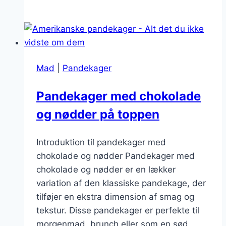
med
græsk
yoghurt
til
weekend
Mad
|
Pandekager
Pandekager med chokolade
og nødder på toppen
Introduktion til pandekager med
chokolade og nødder Pandekager med
chokolade og nødder er en lækker
variation af den klassiske pandekage, der
tilføjer en ekstra dimension af smag og
tekstur. Disse pandekager er perfekte til
morgenmad, brunch eller som en sød