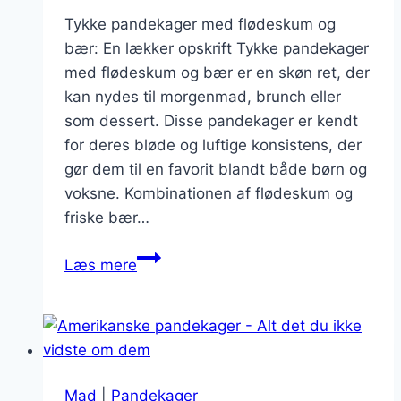
Tykke pandekager med flødeskum og
bær: En lækker opskrift Tykke pandekager
med flødeskum og bær er en skøn ret, der
kan nydes til morgenmad, brunch eller
som dessert. Disse pandekager er kendt
for deres bløde og luftige konsistens, der
gør dem til en favorit blandt både børn og
voksne. Kombinationen af flødeskum og
friske bær…
Tykke
Læs mere
pandekager
med
flødeskum
og
bær
Mad
|
Pandekager