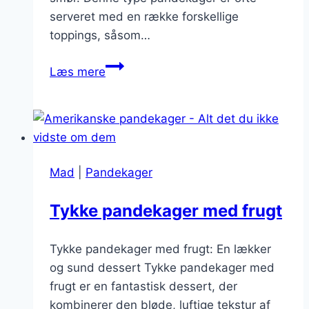
serveret med en række forskellige
toppings, såsom…
Den
Læs mere
ultimative
guide
til
amerikanske
pandekager
Mad
|
Pandekager
med
bær
Tykke pandekager med frugt
Tykke pandekager med frugt: En lækker
og sund dessert Tykke pandekager med
frugt er en fantastisk dessert, der
kombinerer den bløde, luftige tekstur af