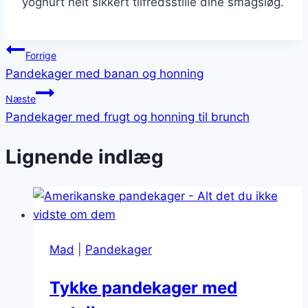
yoghurt helt sikkert tilfredsstille dine smagsløg.
Indlægsnavigation
Forrige
Pandekager med banan og honning
Næste
Pandekager med frugt og honning til brunch
Lignende indlæg
Mad
|
Pandekager
Tykke pandekager med