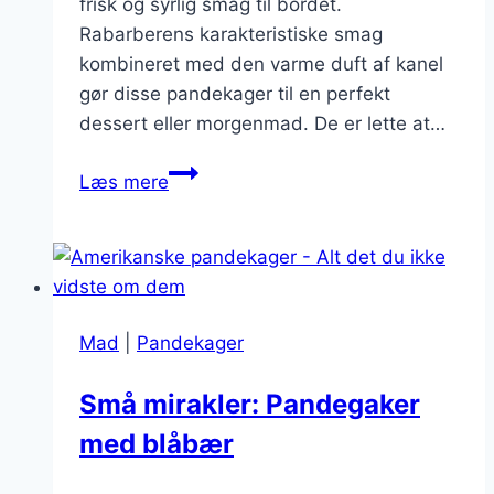
frisk og syrlig smag til bordet.
Rabarberens karakteristiske smag
kombineret med den varme duft af kanel
gør disse pandekager til en perfekt
dessert eller morgenmad. De er lette at…
Små
Læs mere
pandekager
med
rabarber
og
kanel
Mad
|
Pandekager
Små mirakler: Pandegaker
med blåbær