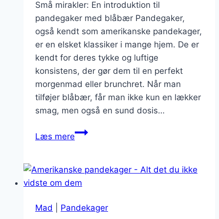
Små mirakler: En introduktion til
pandegaker med blåbær Pandegaker,
også kendt som amerikanske pandekager,
er en elsket klassiker i mange hjem. De er
kendt for deres tykke og luftige
konsistens, der gør dem til en perfekt
morgenmad eller brunchret. Når man
tilføjer blåbær, får man ikke kun en lækker
smag, men også en sund dosis…
Små
Læs mere
mirakler:
Pandegaker
med
blåbær
Mad
|
Pandekager