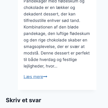
Pandekager med flødeskum og
chokolade er en lækker og
dekadent dessert, der kan
tilfredsstille enhver sød tand.
Kombinationen af den bløde
pandekage, den luftige flødeskum
og den rige chokolade skaber en
smagsoplevelse, der er svær at
modstå. Denne dessert er perfekt
til både hverdag og festlige
lejligheder, hvor…
Pandekager
Læs mere
med
flødeskum
og
Skriv et svar
chokolade: