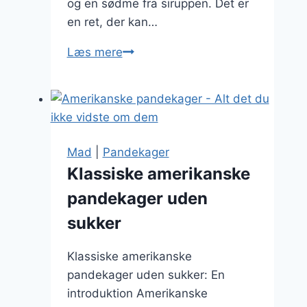
og en sødme fra siruppen. Det er
en ret, der kan…
Sprøde
Læs mere
pandekager
med
ristede
nødder
og
Mad
|
Pandekager
sirup
Klassiske amerikanske
pandekager uden
sukker
Klassiske amerikanske
pandekager uden sukker: En
introduktion Amerikanske