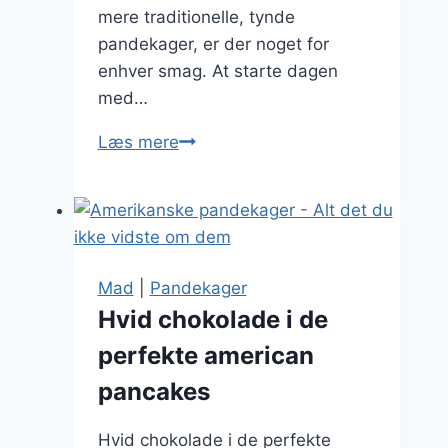
mere traditionelle, tynde
pandekager, er der noget for
enhver smag. At starte dagen
med…
Pandekager
Læs mere
til
morgenmad
med
æg
Mad
|
Pandekager
Hvid chokolade i de
perfekte american
pancakes
Hvid chokolade i de perfekte