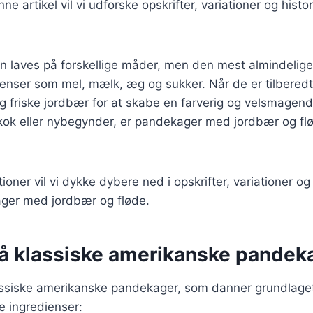
ne artikel vil vi udforske opskrifter, variationer og hist
 laves på forskellige måder, men den mest almindelige 
ienser som mel, mælk, æg og sukker. Når de er tilbered
 friske jordbær for at skabe en farverig og velsmagen
 kok eller nybegynder, er pandekager med jordbær og fl
ioner vil vi dykke dybere ned i opskrifter, variationer og t
ger med jordbær og fløde.
på klassiske amerikanske pandek
assiske amerikanske pandekager, som danner grundlaget 
e ingredienser: