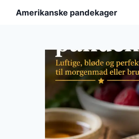
Fortsæt
Amerikanske pandekager
til
indhold