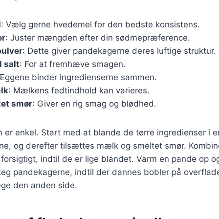
l
: Vælg gerne hvedemel for den bedste konsistens.
er
: Juster mængden efter din sødmepræference.
pulver
: Dette giver pandekagerne deres luftige struktur.
 salt
: For at fremhæve smagen.
 Æggene binder ingredienserne sammen.
lk
: Mælkens fedtindhold kan varieres.
tet smør
: Giver en rig smag og blødhed.
 enkel. Start med at blande de tørre ingredienser i en
ne, og derefter tilsættes mælk og smeltet smør. Kombin
 forsigtigt, indtil de er lige blandet. Varm en pande op 
teg pandekagerne, indtil der dannes bobler på overfla
tege den anden side.