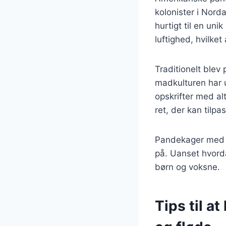
kolonister i Nord
hurtigt til en un
luftighed, hvilke
Traditionelt blev
madkulturen har u
opskrifter med alt
ret, der kan tilp
Pandekager med j
på. Uanset hvorda
børn og voksne.
Tips til a