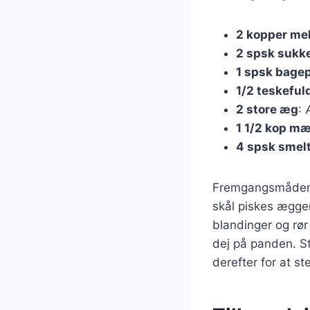
2 kopper me
2 spsk sukk
1 spsk bage
1/2 teskefuld
2 store æg
:
1 1/2 kop mæ
4 spsk smel
Fremgangsmåden er
skål piskes ægge
blandinger og rør
dej på panden. S
derefter for at s