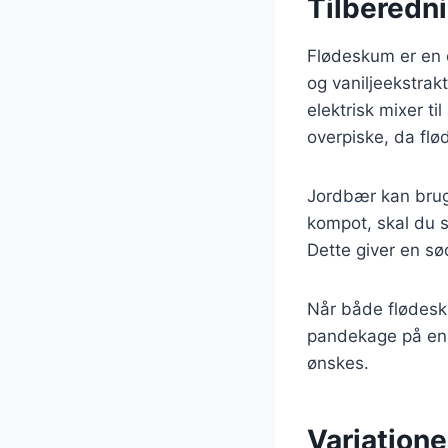
Tilberedn
Flødeskum er en es
og vaniljeekstrak
elektrisk mixer ti
overpiske, da flød
Jordbær kan bruge
kompot, skal du s
Dette giver en s
Når både flødesk
pandekage på en 
ønskes.
Variation