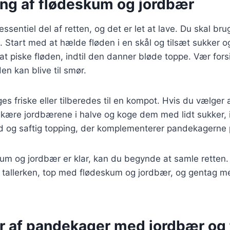
ing af flødeskum og jordbær
sentiel del af retten, og det er let at lave. Du skal bru
t. Start med at hælde fløden i en skål og tilsæt sukker og
l at piske fløden, indtil den danner bløde toppe. Vær fors
en kan blive til smør.
s friske eller tilberedes til en kompot. Hvis du vælger 
kære jordbærene i halve og koge dem med lidt sukker, i
ød og saftig topping, der komplementerer pandekagerne 
um og jordbær er klar, kan du begynde at samle retten
tallerken, top med flødeskum og jordbær, og gentag med
er af pandekager med jordbær og 