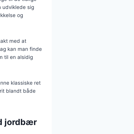
n udviklede sig
ykkelse og
takt med at
 dag kan man finde
 til en alsidig
ne klassiske ret
rit blandt både
d jordbær