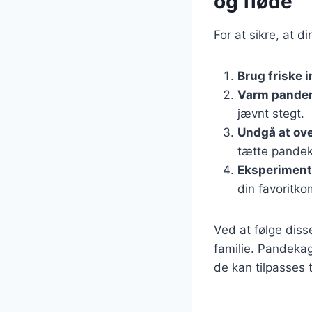
og fløde
For at sikre, at d
Brug friske 
Varm panden
jævnt stegt.
Undgå at ov
tætte pandek
Eksperiment
din favoritko
Ved at følge diss
familie. Pandeka
de kan tilpasses t