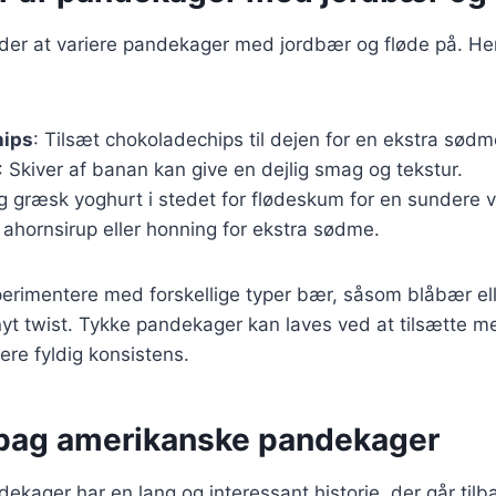
r at variere pandekager med jordbær og fløde på. Her e
hips
: Tilsæt chokoladechips til dejen for en ekstra sødm
: Skiver af banan kan give en dejlig smag og tekstur.
ug græsk yoghurt i stedet for flødeskum for en sundere v
t ahornsirup eller honning for ekstra sødme.
erimentere med forskellige typer bær, såsom blåbær ell
 nyt twist. Tykke pandekager kan laves ved at tilsætte me
ere fyldig konsistens.
 bag amerikanske pandekager
kager har en lang og interessant historie, der går tilbag