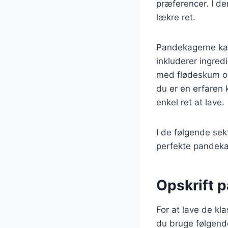
præferencer. I den
lækre ret.
Pandekagerne kan
inkluderer ingred
med flødeskum og
du er en erfaren
enkel ret at lave.
I de følgende sekt
perfekte pandeka
Opskrift 
For at lave de kl
du bruge følgend