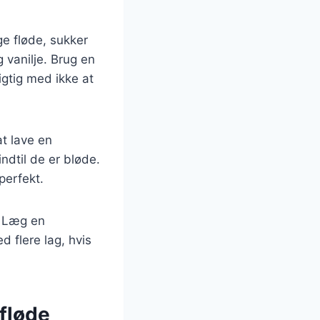
ge fløde, sukker
 vanilje. Brug en
igtig med ikke at
at lave en
ndtil de er bløde.
perfekt.
. Læg en
 flere lag, hvis
fløde