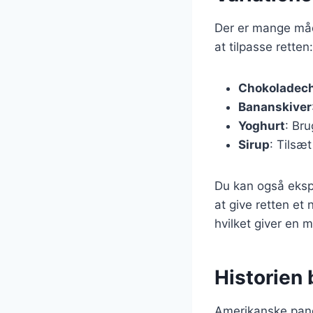
Der er mange måde
at tilpasse retten:
Chokoladec
Bananskiver
Yoghurt
: Br
Sirup
: Tilsæ
Du kan også eksp
at give retten et
hvilket giver en m
Historien
Amerikanske pande