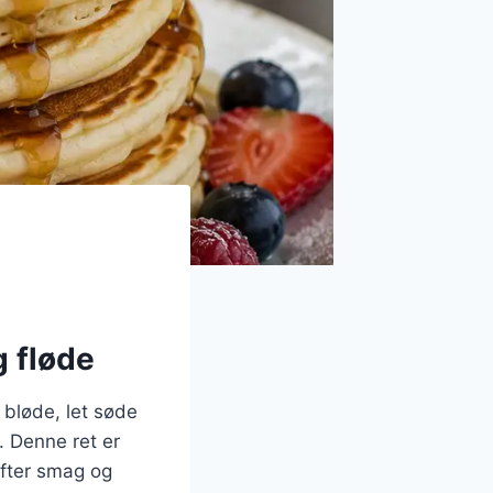
g fløde
 bløde, let søde
 Denne ret er
efter smag og