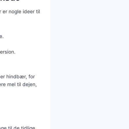
r nogle ideer til
e.
ersion.
er hindbær, for
re mel til dejen,
e til de tidlige