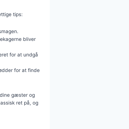
ttige tips:
e smagen.
dekagerne bliver
eret for at undgå
nødder for at finde
 dine gæster og
assisk ret på, og