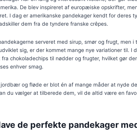
amerika. De blev inspireret af europæiske opskrifter, me
ik ret. I dag er amerikanske pandekager kendt for deres t
t adskiller dem fra de tyndere franske crêpes.
 pandekagerne serveret med sirup, smør og frugt, men i 
dviklet sig, er der kommet mange nye variationer til. I
 fra chokoladechips til nødder og frugter, hvilket gør dem
asses enhver smag.
ordbær og fløde er blot én af mange måder at nyde den
n du vælger at tilberede dem, vil de altid være en favo
t lave de perfekte pandekager me