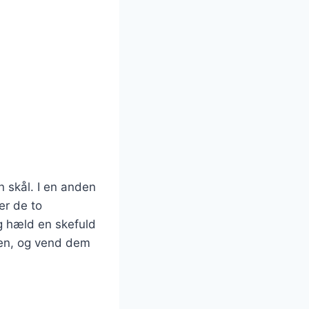
 skål. I en anden
er de to
og hæld en skefuld
den, og vend dem