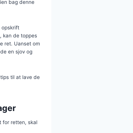
orien bag denne
opskrift
t, kan de toppes
de ret. Uanset om
øde en sjov og
ips til at lave de
ager
for retten, skal