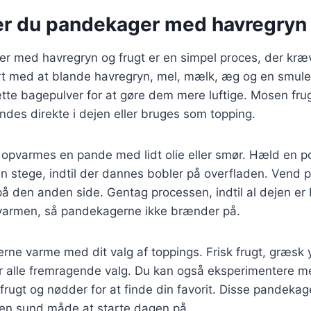
er du pandekager med havregryn 
er med havregryn og frugt er en simpel proces, der kræ
rt med at blande havregryn, mel, mælk, æg og en smule 
ætte bagepulver for at gøre dem mere luftige. Mosen fr
andes direkte i dejen eller bruges som topping.
, opvarmes en pande med lidt olie eller smør. Hæld en p
n stege, indtil der dannes bobler på overfladen. Vend
å den anden side. Gentag processen, indtil al dejen er 
e varmen, så pandekagerne ikke brænder på.
ne varme med dit valg af toppings. Frisk frugt, græsk 
er alle fremragende valg. Du kan også eksperimentere me
frugt og nødder for at finde din favorit. Disse pandekag
en sund måde at starte dagen på.