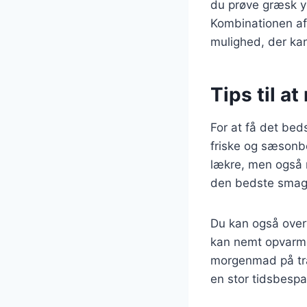
du prøve græsk yo
Kombinationen af
mulighed, der ka
Tips til a
For at få det bed
friske og sæsonb
lækre, men også r
den bedste smag 
Du kan også overv
kan nemt opvarmes
morgenmad på tra
en stor tidsbespa