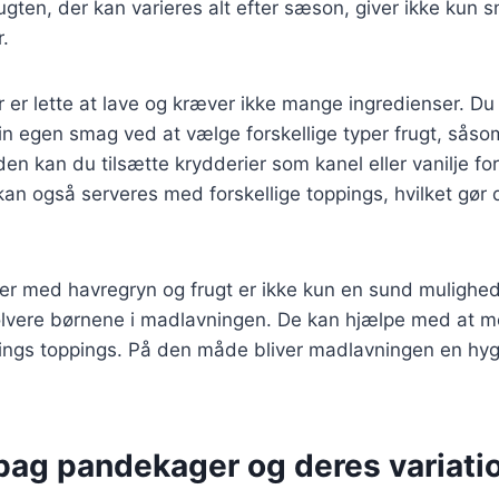
gten, der kan varieres alt efter sæson, giver ikke kun
r.
er lette at lave og kræver ikke mange ingredienser. Du 
din egen smag ved at vælge forskellige typer frugt, sås
den kan du tilsætte krydderier som kanel eller vanilje fo
an også serveres med forskellige toppings, hvilket gør d
er med havregryn og frugt er ikke kun en sund mulighe
olvere børnene i madlavningen. De kan hjælpe med at mo
ngs toppings. På den måde bliver madlavningen en hygge
 bag pandekager og deres variati