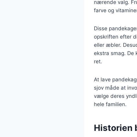
nærende valg. Fru
farve og vitamine
Disse pandekager 
opskriften efter 
eller æbler. Desu
ekstra smag. De k
ret.
At lave pandekag
sjov måde at inv
vælge deres yndli
hele familien.
Historien