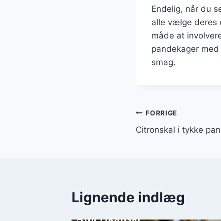
Endelig, når du s
alle vælge deres 
måde at involvere
pandekager med h
smag.
Indlægsnavi
FORRIGE
Citronskal i tykke pa
Lignende indlæg