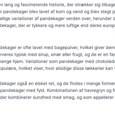
 lang og fascinerende historie, der strækker sig tilbage 
for pandekager blev lavet af korn og vand og blev stegt p
allige variationer af pandekager verden over, herunder
ekager, der er tykkere og mere luftige end deres euro
kager er ofte lavet med bagepulver, hvilket giver dem e
rveres typisk med sirup, smør eller frugt, og de er en f
ange hjem. Variationer som pandekager med chokolade
pulære, hvilket viser, hvor alsidige disse lækkerier kan
ekager også en elsket ret, og de findes i mange former
e pandekager med fyld. Kombinationen af havregryn og f
 der kombinerer sundhed med smag, og som appellerer 