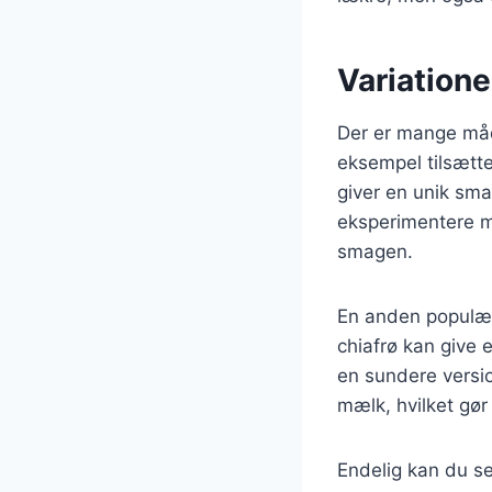
Variation
Der er mange måd
eksempel tilsætte 
giver en unik sma
eksperimentere me
smagen.
En anden populær v
chiafrø kan give 
en sundere versi
mælk, hvilket gø
Endelig kan du s