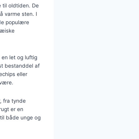
til oldtiden. De
å varme sten. I
 de populære
pæiske
n let og luftig
ast bestanddel af
chips eller
 være.
, fra tynde
rugt er en
til både unge og