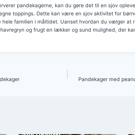
erverer pandekagerne, kan du gøre det til en sjov opleve
egne toppings. Dette kan være en sjov aktivitet for bør
 hele familien i måltidet. Uanset hvordan du vælger at
avregryn og frugt en lækker og sund mulighed, der kan
gation
ndekager
Pandekager med peanu