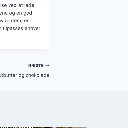
lse ved at lade
nene og en god
 nyde dem, er
 tilpasses enhver
NÆSTE
tbutter og chokolade