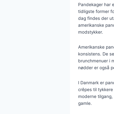
Pandekager har en
tidligste former 
dag findes der ut
amerikanske pand
modstykker.
Amerikanske pande
konsistens. De se
brunchmenuer i m
nødder er også po
I Danmark er pand
crêpes til tykker
moderne tilgang,
gamle.