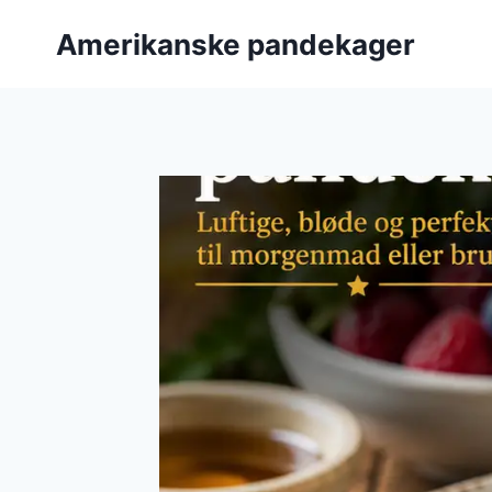
Fortsæt
Amerikanske pandekager
til
indhold