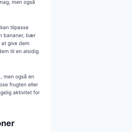
 smag, men også
kan tilpasse
om bananer, bær
r at give dem
em til en alsidig
d, men også en
se frugten eller
lig aktivitet for
oner