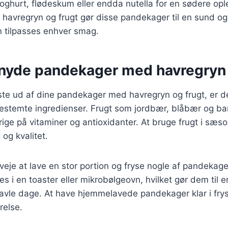
ghurt, flødeskum eller endda nutella for en sødere opl
 havregryn og frugt gør disse pandekager til en sund og
n tilpasses enhver smag.
t nyde pandekager med havregryn
ste ud af dine pandekager med havregryn og frugt, er de
estemte ingredienser. Frugt som jordbær, blåbær og ba
ige på vitaminer og antioxidanter. At bruge frugt i sæson
og kvalitet.
eje at lave en stor portion og fryse nogle af pandekage
 i en toaster eller mikrobølgeovn, hvilket gør dem til e
vle dage. At have hjemmelavede pandekager klar i fry
relse.