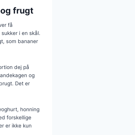
og frugt
ver få
sukker i en skål.
ugt, som bananer
ortion dej på
 pandekagen og
brugt. Det er
yoghurt, honning
d forskellige
er er ikke kun