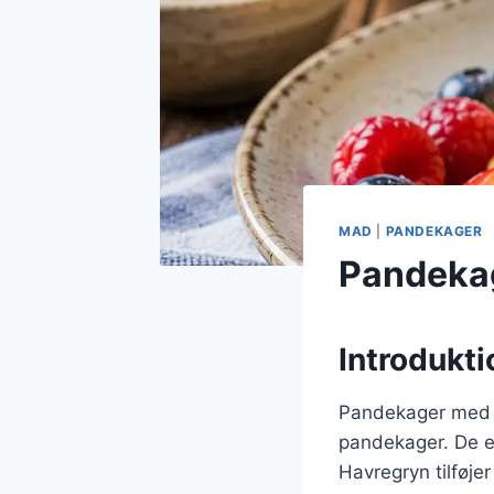
MAD
|
PANDEKAGER
Pandekag
Introdukti
Pandekager med h
pandekager. De er
Havregryn tilføjer