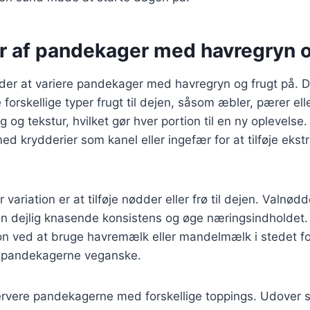
er af pandekager med havregryn o
er at variere pandekager med havregryn og frugt på. D
forskellige typer frugt til dejen, såsom æbler, pærer ell
g og tekstur, hvilket gør hver portion til en ny oplevelse
d krydderier som kanel eller ingefær for at tilføje ekstr
ariation er at tilføje nødder eller frø til dejen. Valnødd
en dejlig knasende konsistens og øge næringsindholdet.
on ved at bruge havremælk eller mandelmælk i stedet fo
r pandekagerne veganske.
ervere pandekagerne med forskellige toppings. Udover 