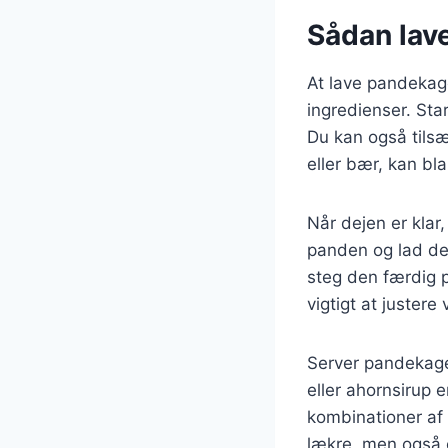
Sådan lav
At lave pandekag
ingredienser. Sta
Du kan også tils
eller bær, kan bl
Når dejen er klar
panden og lad de
steg den færdig p
vigtigt at juster
Server pandekager
eller ahornsirup 
kombinationer af 
lækre, men også 