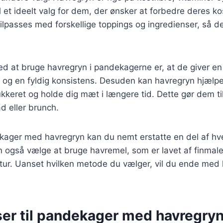
l et ideelt valg for dem, der ønsker at forbedre deres ko
lpasses med forskellige toppings og ingredienser, så de
ed at bruge havregryn i pandekagerne er, at de giver en 
og en fyldig konsistens. Desuden kan havregryn hjælp
ukkeret og holde dig mæt i længere tid. Dette gør dem t
d eller brunch.
ekager med havregryn kan du nemt erstatte en del af 
 også vælge at bruge havremel, som er lavet af finmale
stur. Uanset hvilken metode du vælger, vil du ende med
ser til pandekager med havregry