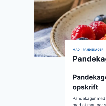
MAD
|
PANDEKAGER
Pandekag
Pandekage
opskrift
Pandekager med h
med at man gør su