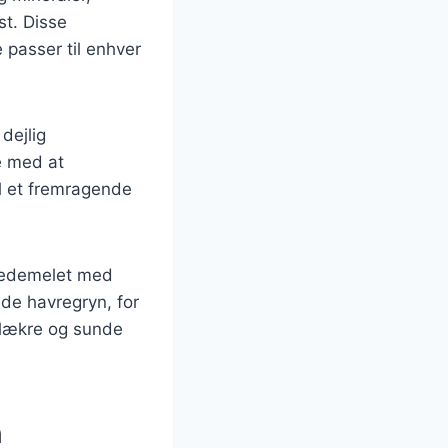
st. Disse
 passer til enhver
dejlig
e med at
il et fremragende
hvedemelet med
de havregryn, for
 lækre og sunde
n