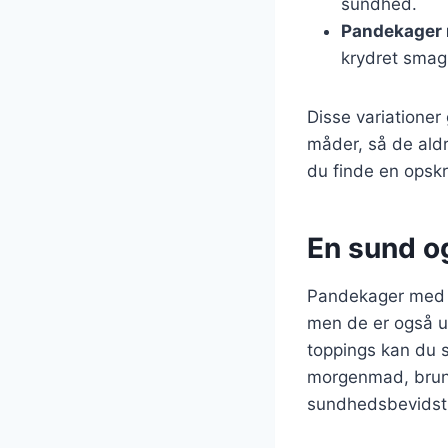
sundhed.
Pandekager 
krydret smag
Disse variatione
måder, så de aldr
du finde en opskri
En sund o
Pandekager med ha
men de er også ut
toppings kan du s
morgenmad, brunch
sundhedsbevidst