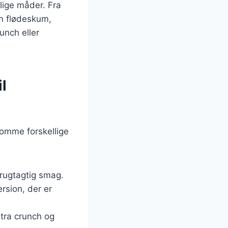
lige måder. Fra
m flødeskum,
unch eller
l
omme forskellige
 frugtagtig smag.
rsion, der er
stra crunch og