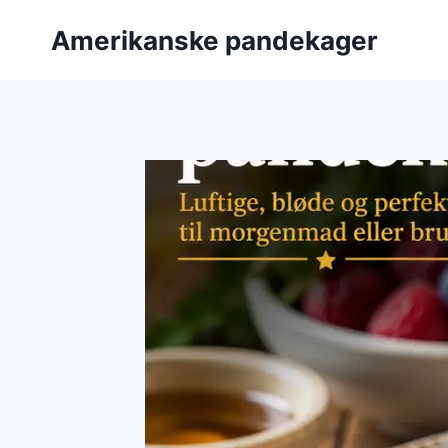
Fortsæt
Amerikanske pandekager
til
indhold