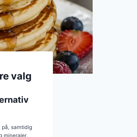
re valg
ernativ
 på, samtidig
g mineraler,