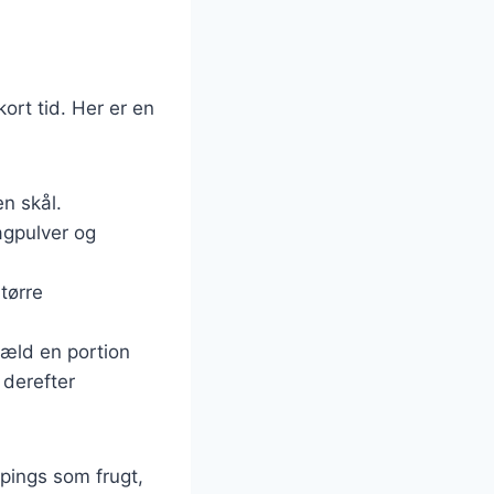
ort tid. Her er en
n skål.
agpulver og
tørre
hæld en portion
 derefter
pings som frugt,