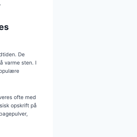
.
res
ldtiden. De
å varme sten. I
populære
veres ofte med
sisk opskrift på
bagepulver,