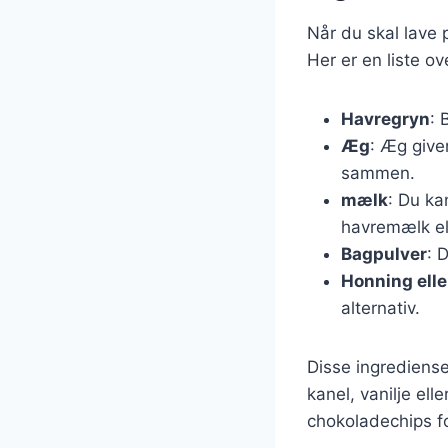
Når du skal lave 
Her er en liste o
Havregryn
: 
Æg
: Æg give
sammen.
mælk
: Du ka
havremælk e
Bagpulver
: 
Honning elle
alternativ.
Disse ingrediense
kanel, vanilje ell
chokoladechips f