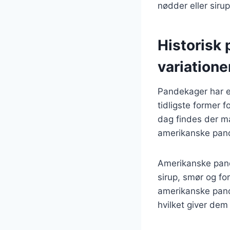
nødder eller siru
Historisk
variatione
Pandekager har en 
tidligste former 
dag findes der m
amerikanske pan
Amerikanske pand
sirup, smør og fo
amerikanske pand
hvilket giver dem 