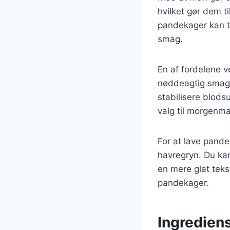
hvilket gør dem ti
pandekager kan ti
smag.
En af fordelene v
nøddeagtig smag 
stabilisere blods
valg til morgenma
For at lave pand
havregryn. Du kan
en mere glat tek
pandekager.
Ingredien