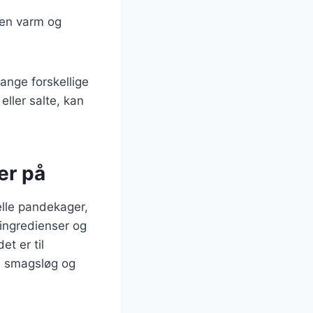
r en varm og
ange forskellige
ller salte, kan
er på
elle pandekager,
 ingredienser og
et er til
de smagsløg og