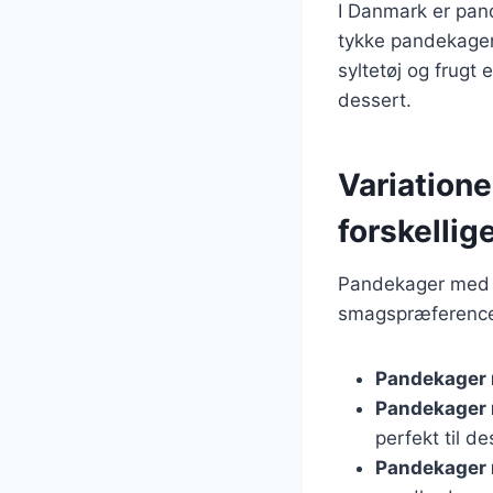
I Danmark er pand
tykke pandekager
syltetøj og frugt
dessert.
Variatione
forskelli
Pandekager med h
smagspræferencer.
Pandekager
Pandekager 
perfekt til de
Pandekager