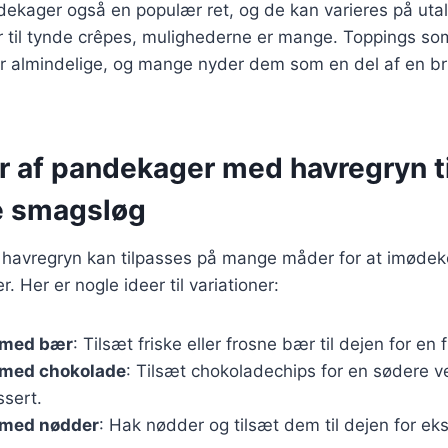
ekager også en populær ret, og de kan varieres på utal
 til tynde crêpes, mulighederne er mange. Toppings so
 er almindelige, og mange nyder dem som en del af en br
r af pandekager med havregryn ti
ge smagsløg
avregryn kan tilpasses på mange måder for at imødek
 Her er nogle ideer til variationer:
 med bær
: Tilsæt friske eller frosne bær til dejen for en
med chokolade
: Tilsæt chokoladechips for en sødere ve
ssert.
 med nødder
: Hak nødder og tilsæt dem til dejen for ek