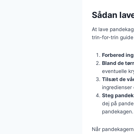
Sådan lav
At lave pandekage
trin-for-trin guid
Forbered in
Bland de tør
eventuelle kr
Tilsæt de vå
ingredienser 
Steg pandek
dej på panden
pandekagen.
Når pandekagerne