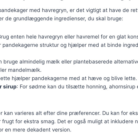
pandekager med havregryn, er det vigtigt at have de ret
ver de grundlæggende ingredienser, du skal bruge:
Brug enten hele havregryn eller havremel for en glat kon
r pandekagerne struktur og hjælper med at binde ingre
n bruge almindelig mælk eller plantebaserede alternati
ller mandelmælk.
Dette hjælper pandekagerne med at hæve og blive lette.
r sirup
: For sødme kan du tilsætte honning, ahornsirup el
r kan varieres alt efter dine præferencer. Du kan for ek
er frugt for ekstra smag. Det er også muligt at inkludere 
or en mere dekadent version.