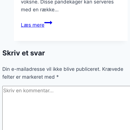
voksne. Disse pandekager kan serveres
med en række…
Amerikanske
Læs mere
pandekager
med
jordbær
Skriv et svar
og
flødeskum
Din e-mailadresse vil ikke blive publiceret.
Krævede
felter er markeret med
*