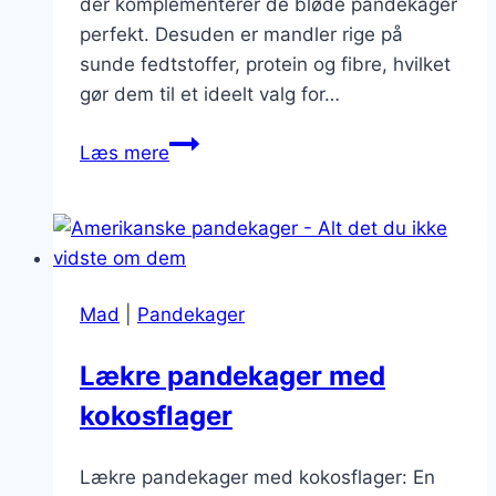
der komplementerer de bløde pandekager
perfekt. Desuden er mandler rige på
sunde fedtstoffer, protein og fibre, hvilket
gør dem til et ideelt valg for…
Ristede
Læs mere
mandler
på
sundere
pandekager
Mad
|
Pandekager
Lækre pandekager med
kokosflager
Lækre pandekager med kokosflager: En