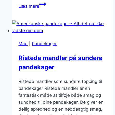
Pandekager
Læs mere
med
smør
og
sirup
til
Mad
|
Pandekager
morgenmad
Ristede mandler på sundere
pandekager
Ristede mandler som sundere topping til
pandekager Ristede mandler er en
fantastisk måde at tilføje både smag og
sundhed til dine pandekager. De giver en
dejlig sprødhed og en nøddeagtig smag,