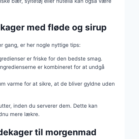
iske bær, syltetøj eller nutella kan også være
dekager med fløde og sirup
r gang, er her nogle nyttige tips:
ingredienser er friske for den bedste smag.
 ingredienserne er kombineret for at undgå
 varme for at sikre, at de bliver gyldne uden
utter, inden du serverer dem. Dette kan
dnu mere lækre.
dekager til morgenmad