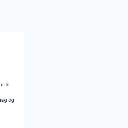
r til
mag og