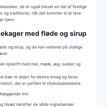
ssiker; de er også blevet en del af festlige
r og traditioner, når det kommer til at lave
ge hjem.
dekager med fløde og sirup
de og sirup, og de kan varieres på utallige
røve:
pel opskrift med mel, mælk, æg, sukker og
osne bær til dejen for ekstra smag og farve.
riation, der er perfekt til chokoladeelskere.
dlæggende trin:
og tilsæt derefter de våde ingredienser.