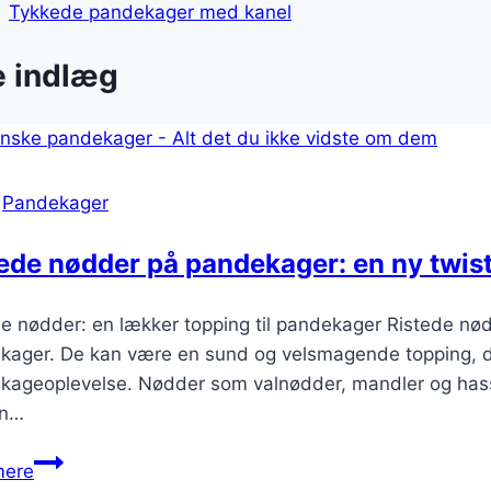
Tykkede pandekager med kanel
e indlæg
|
Pandekager
ede nødder på pandekager: en ny twis
e nødder: en lækker topping til pandekager Ristede nødd
kager. De kan være en sund og velsmagende topping, der
kageoplevelse. Nødder som valnødder, mandler og hasse
en…
Ristede
mere
nødder