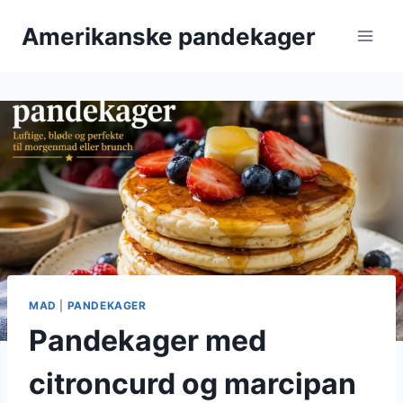
Fortsæt
Amerikanske pandekager
til
indhold
MAD
|
PANDEKAGER
Pandekager med
citroncurd og marcipan