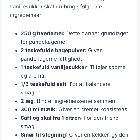
vaniljesukker skal du bruge følgende
ingredienser:
250 g hvedemel
: Dette danner grundlaget
for pandekagerne.
2 teskefulde bagepulver
: Giver
pandekagerne luftighed.
1 teskefuld vaniljesukker
: Tilføjer sødme
og aroma.
1/2 teskefuld salt
: For at balancere
smagen.
2 æg
: Binder ingredienserne sammen.
300 ml mælk
: Giver en cremet konsistens.
Saft og skal fra 1 citron
: For den friske
smag.
Smør til stegning
: Giver en lækker, gylden