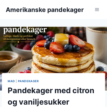
Fortsæt
Amerikanske pandekager
til
indhold
MAD
|
PANDEKAGER
Pandekager med citron
og vaniljesukker