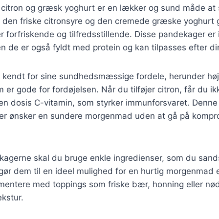
itron og græsk yoghurt er en lækker og sund måde at 
 den friske citronsyre og den cremede græske yoghurt g
 forfriskende og tilfredsstillende. Disse pandekager er 
de er også fyldt med protein og kan tilpasses efter di
 kendt for sine sundhedsmæssige fordele, herunder høj
 er gode for fordøjelsen. Når du tilføjer citron, får du ik
n dosis C-vitamin, som styrker immunforsvaret. Denne o
 der ønsker en sundere morgenmad uden at gå på komp
kagerne skal du bruge enkle ingredienser, som du sands
ør dem til en ideel mulighed for en hurtig morgenmad e
entere med toppings som friske bær, honning eller nødde
kstur.