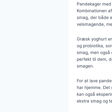
Pandekager med c
Kombinationen af
smag, der både er
velsmagende, men 
Græsk yoghurt er
og probiotika, som
smag, men også e
perfekt til dem,
smagen.
For at lave pande
har hjemme. Det g
kan også eksperim
ekstra smag og te