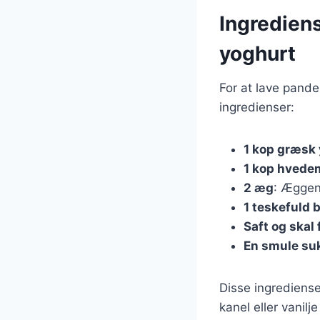
Ingredien
yoghurt
For at lave pand
ingredienser:
1 kop græsk
1 kop hvede
2 æg
: Æggen
1 teskefuld 
Saft og skal 
En smule suk
Disse ingrediense
kanel eller vanil