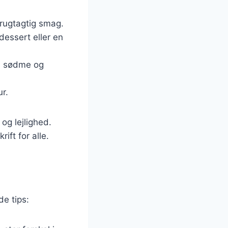
 frugtagtig smag.
 dessert eller en
ra sødme og
r.
og lejlighed.
ft for alle.
de tips: