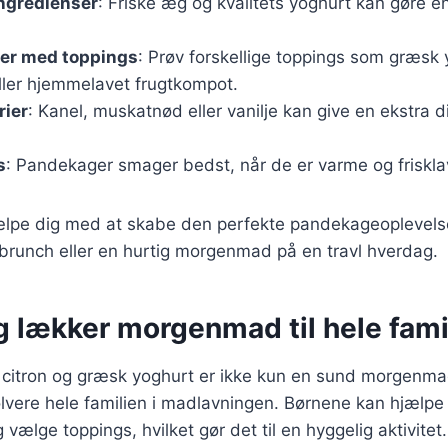
ingredienser
: Friske æg og kvalitets yoghurt kan gøre en 
er med toppings
: Prøv forskellige toppings som græsk 
ller hjemmelavet frugtkompot.
rier
: Kanel, muskatnød eller vanilje kan give en ekstra d
s
: Pandekager smager bedst, når de er varme og friskl
jælpe dig med at skabe den perfekte pandekageoplevels
brunch eller en hurtig morgenmad på en travl hverdag.
g lækker morgenmad til hele fami
itron og græsk yoghurt er ikke kun en sund morgenm
olvere hele familien i madlavningen. Børnene kan hjælp
vælge toppings, hvilket gør det til en hyggelig aktivitet.