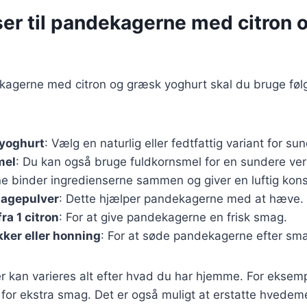
ser til pandekagerne med citron 
ekagerne med citron og græsk yoghurt skal du bruge fø
 yoghurt
: Vælg en naturlig eller fedtfattig variant for s
mel
: Du kan også bruge fuldkornsmel for en sundere ver
e binder ingredienserne sammen og giver en luftig kons
bagepulver
: Dette hjælper pandekagerne med at hæve.
fra 1 citron
: For at give pandekagerne en frisk smag.
ker eller honning
: For at søde pandekagerne efter sm
r kan varieres alt efter hvad du har hjemme. For eksempe
je for ekstra smag. Det er også muligt at erstatte hvedem