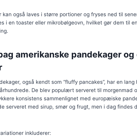
kan også laves i større portioner og fryses ned til sen
i en toaster eller mikrobølgeovn, hvilket gør dem til en
ng.
 bag amerikanske pandekager og
r
kager, også kendt som “fluffy pancakes”, har en lang h
9. århundrede. De blev populært serveret til morgenmad 
tykkere konsistens sammenlignet med europæiske pand
 de serveret med sirup, smør og frugt, men i dag findes d
riationer inkluderer: