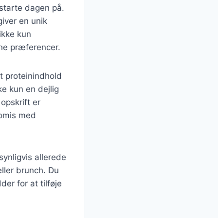
starte dagen på.
iver en unik
ikke kun
ne præferencer.
t proteinindhold
ke kun en dejlig
pskrift er
romis med
ynligvis allerede
ller brunch. Du
r for at tilføje