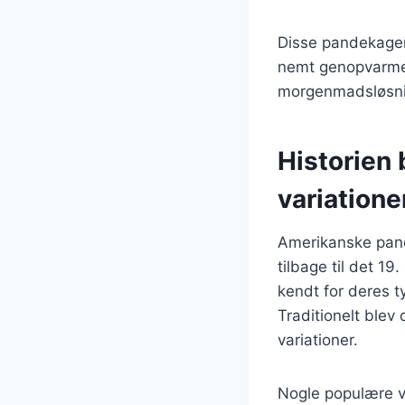
Disse pandekager 
nemt genopvarmes 
morgenmadsløsni
Historien
variatione
Amerikanske pande
tilbage til det 1
kendt for deres 
Traditionelt blev
variationer.
Nogle populære va