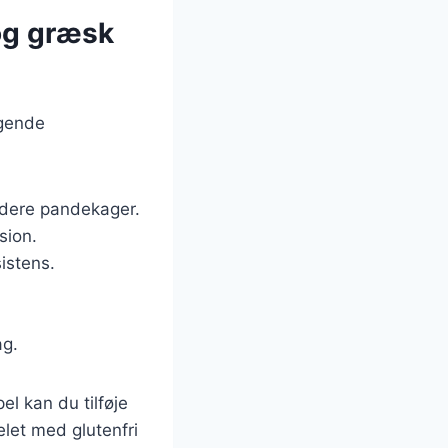
og græsk
lgende
undere pandekager.
sion.
istens.
ag.
l kan du tilføje
elet med glutenfri