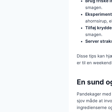
Brug friske 
smagen.
Eksperiment
ahornsirup, e
Tilføj krydde
smagen.
Server strak
Disse tips kan h
er til en weekend
En sund o
Pandekager med c
sjov måde at inv
ingredienserne og 