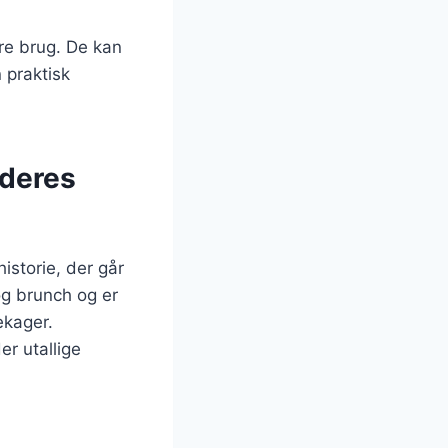
ere brug. De kan
 praktisk
 deres
istorie, der går
og brunch og er
ekager.
er utallige