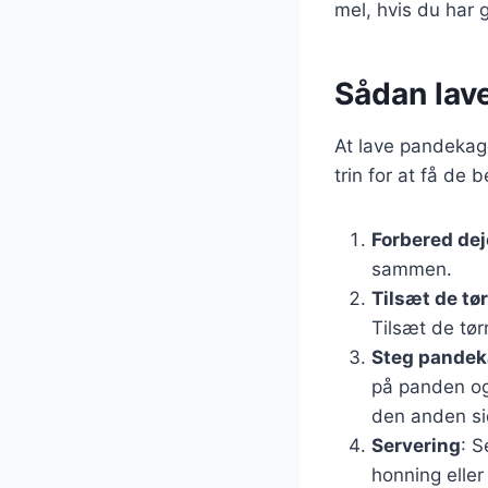
mel, hvis du har 
Sådan lave
At lave pandekage
trin for at få de 
Forbered de
sammen.
Tilsæt de tø
Tilsæt de tør
Steg pandek
på panden og
den anden sid
Servering
: 
honning eller