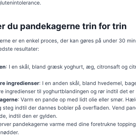
glutenintolerance.
r du pandekagerne trin for trin
rne er en enkel proces, der kan gøres på under 30 minu
bedste resultater:
jen
: I en skål, bland græsk yoghurt, æg, citronsaft og ci
rre ingredienser
: I en anden skål, bland hvedemel, bag
re ingredienser til yoghurtblandingen og rør indtil det er
agerne
: Varm en pande op med lidt olie eller smør. Hæl
 steg indtil der dannes bobler på overfladen. Vend pa
e, indtil den er gylden.
Server pandekagerne varme med dine foretrukne topping
 nødder.