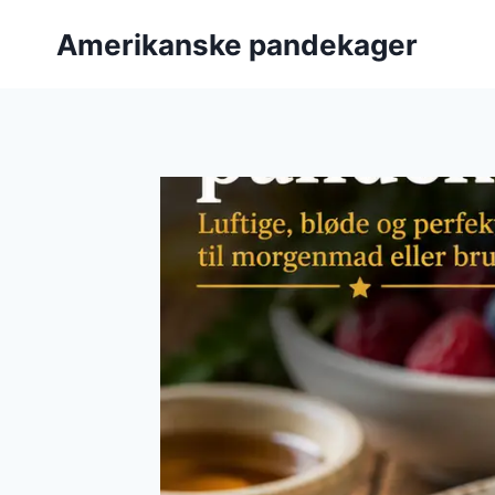
Fortsæt
Amerikanske pandekager
til
indhold