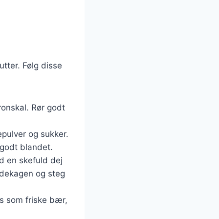
tter. Følg disse
tronskal. Rør godt
epulver og sukker.
 godt blandet.
d en skefuld dej
ndekagen og steg
s som friske bær,