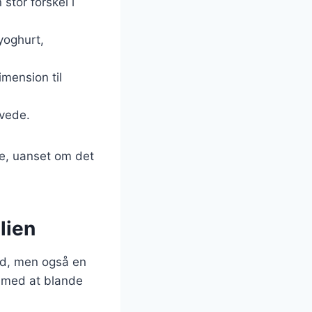
stor forskel i
yoghurt,
imension til
avede.
e, uanset om det
lien
ad, men også en
e med at blande