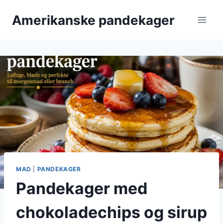
Fortsæt
Amerikanske pandekager
til
indhold
MAD
|
PANDEKAGER
Pandekager med
chokoladechips og sirup