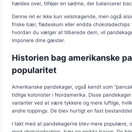
hældes over, tilføjer en sødme, der balancerer ba
Denne ret er ikke kun velsmagende, men også alsidi
friske bær, flødeskum eller endda chokoladechips 
hvordan du vælger at tilberede dem, vil pandekage
imponere dine gæster.
Historien bag amerikanske p
popularitet
Amerikanske pandekager, også kendt som “pancakes”,
tidlige kolonister i Nordamerika. Disse pandekager
varianter ved at være tykkere og mere luftige, hvilk
andre toppings. De blev hurtigt en fast bestandd
I takt med at pandekagerne blev mere populære, 
med chokoladechips, bær og endda bacon. De blev 