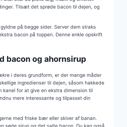
inger. Tilsæt det sprøde bacon til dejen, og
 gyldne på begge sider. Server dem straks
 ekstra bacon på toppen. Denne enkle opskrift
d bacon og ahornsirup
ækre i deres grundform, er der mange måder
rskellige ingredienser til dejen, såsom hakkede
kanel for at give en ekstra dimension til
ndnu mere interessante og tilpasset din
erne med friske bær eller skiver af banan.
en søde sirup og det salte bacon. Du kan også