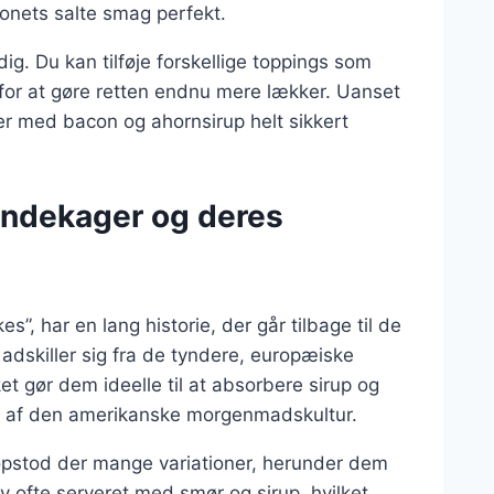
conets salte smag perfekt.
g. Du kan tilføje forskellige toppings som
for at gøre retten endnu mere lækker. Uanset
r med bacon og ahornsirup helt sikkert
andekager og deres
 har en lang historie, der går tilbage til de
 adskiller sig fra de tyndere, europæiske
et gør dem ideelle til at absorbere sirup og
el af den amerikanske morgenmadskultur.
opstod der mange variationer, herunder dem
ofte serveret med smør og sirup, hvilket