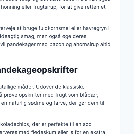
nning eller frugtsirup, for at give retten et
rveje at bruge fuldkornsmel eller havregryn i
øddeagtig smag, men også øge deres
 vil pandekager med bacon og ahornsirup altid
andekageopskrifter
 utallige måder. Udover de klassiske
 prøve opskrifter med frugt som blåbær,
 en naturlig sødme og farve, der gør dem til
oladechips, der er perfekte til en sød
rveres med flødeskum eller is for en ekstra