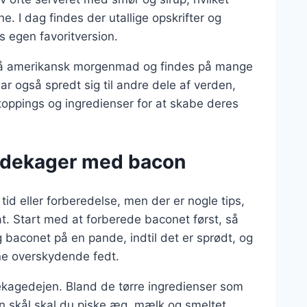
e. I dag findes der utallige opskrifter og
es egen favoritversion.
på amerikansk morgenmad og findes på mange
r også spredt sig til andre dele af verden,
toppings og ingredienser for at skabe deres
ndekager med bacon
d eller forberedelse, men der er nogle tips,
t. Start med at forberede baconet først, så
 baconet på en pande, indtil det er sprødt, og
rne overskydende fedt.
ekagedejen. Bland de tørre ingredienser som
den skål skal du piske æg, mælk og smeltet