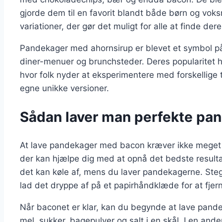
gjorde dem til en favorit blandt både børn og voksn
variationer, der gør det muligt for alle at finde der
Pandekager med ahornsirup er blevet et symbol 
diner-menuer og brunchsteder. Deres popularitet ha
hvor folk nyder at eksperimentere med forskellige 
egne unikke versioner.
Sådan laver man perfekte pa
At lave pandekager med bacon kræver ikke meget ti
der kan hjælpe dig med at opnå det bedste resulta
det kan køle af, mens du laver pandekagerne. Steg
lad det dryppe af på et papirhåndklæde for at fje
Når baconet er klar, kan du begynde at lave pand
mel, sukker, bagepulver og salt i en skål. I en an