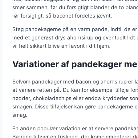
smør sammen, før du forsigtigt blander de to bland
rør forsigtigt, så baconet fordeles jævnt.
Steg pandekagerne på en varm pande, indtil de er
med et generøst drys ahornsirup og eventuelt lidt
vil helt sikkert blive en favorit i dit hjem.
Variationer af pandekager me
Selvom pandekager med bacon og ahornsirup er l
at variere retten på. Du kan for eksempel tilføje fo
nødder, chokoladechips eller endda krydderier som 
smagen. Disse tilføjelser kan gøre pandekagerne e
smag.
En anden populær variation er at servere pandekag
Bærene tilføjer en friskhed, der komplementerer d