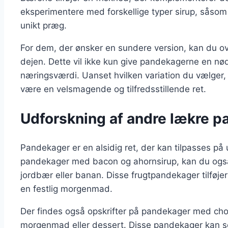
eksperimentere med forskellige typer sirup, såsom ho
unikt præg.
For dem, der ønsker en sundere version, kan du ove
dejen. Dette vil ikke kun give pandekagerne en n
næringsværdi. Uanset hvilken variation du vælger,
være en velsmagende og tilfredsstillende ret.
Udforskning af andre lækre p
Pandekager er en alsidig ret, der kan tilpasses på
pandekager med bacon og ahornsirup, kan du også
jordbær eller banan. Disse frugtpandekager tilføjer
en festlig morgenmad.
Der findes også opskrifter på pandekager med chok
morgenmad eller dessert. Disse pandekager kan se