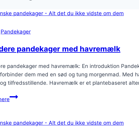
|
Pandekager
dere pandekager med havremælk
re pandekager med havremælk: En introduktion Pandekage
e forbinder dem med en sød og tung morgenmad. Med ha
og tilfredsstillende. Havremælk er et plantebaseret alter
Sundere
mere
pandekager
med
havremælk