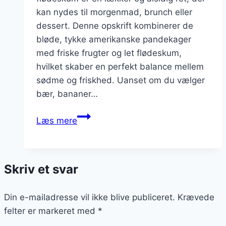
kan nydes til morgenmad, brunch eller
dessert. Denne opskrift kombinerer de
bløde, tykke amerikanske pandekager
med friske frugter og let flødeskum,
hvilket skaber en perfekt balance mellem
sødme og friskhed. Uanset om du vælger
bær, bananer…
Pandekager
Læs mere
med
frugt
og
Skriv et svar
flødeskum
opskrift
Din e-mailadresse vil ikke blive publiceret.
Krævede
felter er markeret med
*