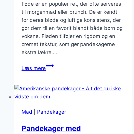
fløde er en populær ret, der ofte serveres
til morgenmad eller brunch. De er kendt
for deres bløde og luftige konsistens, der
gør dem til en favorit blandt både børn og
voksne. Fløden tilføjer en rigdom og en
cremet tekstur, som gør pandekagerne
ekstra lækre….
Pandekager
Læs mere
med
fløde,
sirup
og
ristede
Mad
|
Pandekager
nødder
Pandekager med