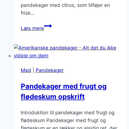
pandekager med citrus, som tilføjer en
frisk…
Pandekager
Læs mere
til
weekendmorgenmad
med
citrus
Mad
|
Pandekager
Pandekager med frugt og
flødeskum opskrift
Introduktion til pandekager med frugt og
flødeskum Pandekager med frugt og
flødeskum er en lækker og alsidig ret, der