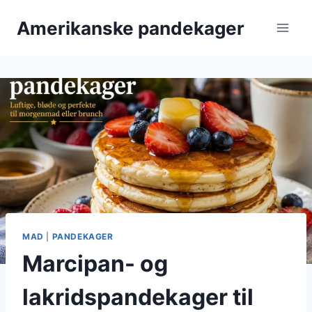
Fortsæt
Amerikanske pandekager
til
indhold
MAD
|
PANDEKAGER
Marcipan- og
lakridspandekager til