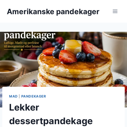
Fortsæt
Amerikanske pandekager
til
indhold
MAD
|
PANDEKAGER
Lekker
dessertpandekage