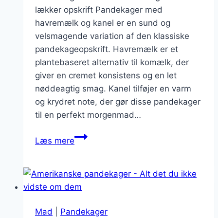
lækker opskrift Pandekager med
havremælk og kanel er en sund og
velsmagende variation af den klassiske
pandekageopskrift. Havremælk er et
plantebaseret alternativ til komælk, der
giver en cremet konsistens og en let
nøddeagtig smag. Kanel tilføjer en varm
og krydret note, der gør disse pandekager
til en perfekt morgenmad…
Pandekager
Læs mere
med
havremælk
og
kanel
Mad
|
Pandekager