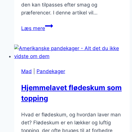
den kan tilpasses efter smag og
præferencer. I denne artikel vil…
Pandekager
Læs mere
med
jordbær
og
fløde
Mad
|
Pandekager
Hjemmelavet flødeskum som
topping
Hvad er flødeskum, og hvordan laver man
det? Flødeskum er en lækker og luftig
topping, der ofte bruges til at forbedre