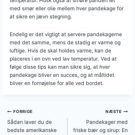
temperatur. Husk også at smøre panden let
med smør eller olie mellem hver pandekage for
at sikre en jævn stegning.
Endelig er det vigtigt at servere pandekagerne
med det samme, mens de stadig er varme og
luftige. Hvis de skal holdes varme, kan de
placeres i en ovn ved lav temperatur. Ved at
følge disse tips kan man sikre sig, at hver
pandekage bliver en succes, og at måltidet
bliver en fornøjelse for alle ved bordet.
Indlægsnavigation
FORRIGE
NÆSTE
Sådan laver du de
Pandekager med
bedste amerikanske
friske bær og sirup: En