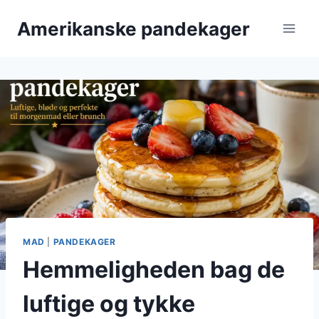
Fortsæt
Amerikanske pandekager
til
indhold
MAD
|
PANDEKAGER
Hemmeligheden bag de
luftige og tykke