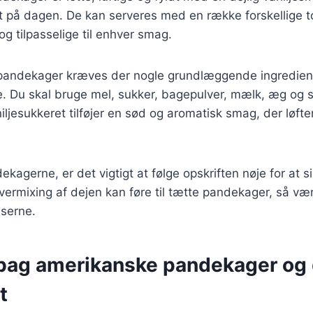
art på dagen. De kan serveres med en række forskellige t
og tilpasselige til enhver smag.
fy pandekager kræves der nogle grundlæggende ingredie
. Du skal bruge mel, sukker, bagepulver, mælk, æg og s
niljesukkeret tilføjer en sød og aromatisk smag, der løf
kagerne, er det vigtigt at følge opskriften nøje for at si
Overmixing af dejen kan føre til tætte pandekager, så vær
nserne.
 bag amerikanske pandekager og
t