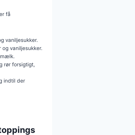
er få
g vaniljesukker.
r og vaniljesukker.
t mælk.
 rør forsigtigt,
 indtil der
 toppings