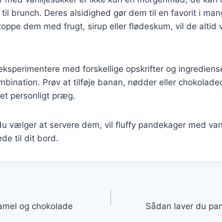
 til brunch. Deres alsidighed gør dem til en favorit i m
oppe dem med frugt, sirup eller flødeskum, vil de alti
sperimentere med forskellige opskrifter og ingredienser
bination. Prøv at tilføje banan, nødder eller chokoladec
et personligt præg.
 vælger at servere dem, vil fluffy pandekager med vani
de til dit bord.
gation
amel og chokolade
Sådan laver du pa