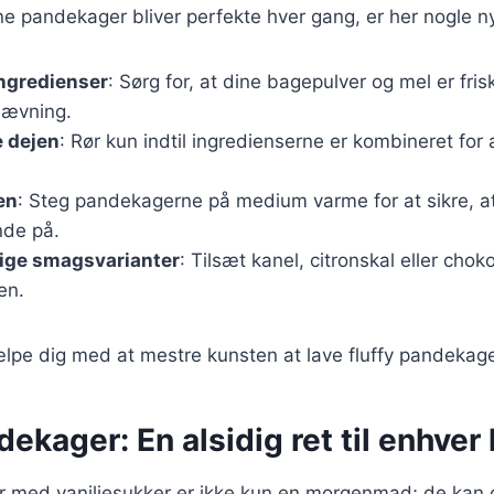
ine pandekager bliver perfekte hver gang, er her nogle ny
ingredienser
: Sørg for, at dine bagepulver og mel er fris
hævning.
e dejen
: Rør kun indtil ingredienserne er kombineret for
en
: Steg pandekagerne på medium varme for at sikre, at
nde på.
lige smagsvarianter
: Tilsæt kanel, citronskal eller chok
en.
ælpe dig med at mestre kunsten at lave fluffy pandekage
dekager: En alsidig ret til enhver 
r med vaniljesukker er ikke kun en morgenmad; de kan 