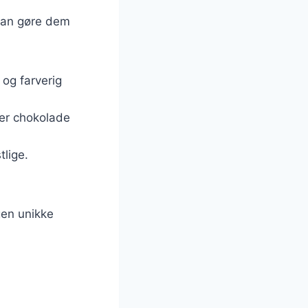
 kan gøre dem
 og farverig
ler chokolade
lige.
gen unikke