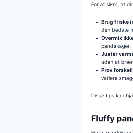
For at sikre, at d
Brug friske 
den bedste 
Overmix ikk
pandekager.
Justér varm
uden at bræ
Prøv forskel
variere smag
Disse tips kan hj
Fluffy pan
Fluffy pandekage