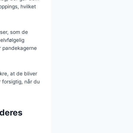
oppings, hvilket
nser, som de
elvfølgelig
ter pandekagerne
kre, at de bliver
 forsigtig, når du
 deres