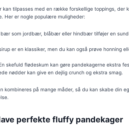
r kan tilpasses med en række forskellige toppings, der
. Her er nogle populære muligheder:
e bær som jordbær, blåbær eller hindbær tilføjer en sund
sirup er en klassiker, men du kan også prøve honning el
 En skefuld flødeskum kan gøre pandekagerne ekstra fest
tede nødder kan give en dejlig crunch og ekstra smag.
an kombineres på mange måder, så du kan skabe din e
lse.
t lave perfekte fluffy pandekager