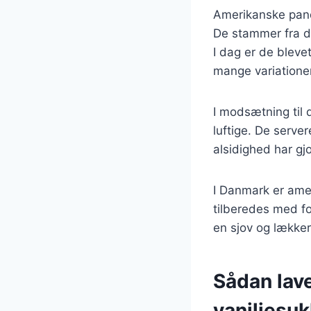
Amerikanske pand
De stammer fra de
I dag er de blev
mange variationer
I modsætning til
luftige. De serve
alsidighed har gj
I Danmark er ame
tilberedes med fo
en sjov og lækker
Sådan lav
vaniljesuk