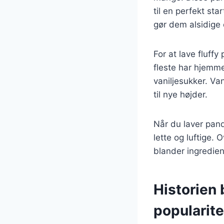
til en perfekt st
gør dem alsidige 
For at lave fluf
fleste har hjemme
vaniljesukker. Va
til nye højder.
Når du laver pande
lette og luftige. 
blander ingredie
Historien
popularite