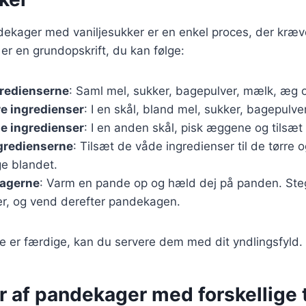
ndekager med vaniljesukker er en enkel proces, der kræv
 er en grundopskrift, du kan følge:
gredienserne
: Saml mel, sukker, bagepulver, mælk, æg o
re ingredienser
: I en skål, bland mel, sukker, bagepulve
e ingredienser
: I en anden skål, pisk æggene og tilsæ
gredienserne
: Tilsæt de våde ingredienser til de tørre og
ige blandet.
agerne
: Varm en pande op og hæld dej på panden. Steg
r, og vend derefter pandekagen.
 er færdige, kan du servere dem med dit yndlingsfyld.
er af pandekager med forskellige