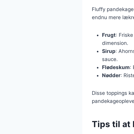
Fluffy pandekage
endnu mere lækre
Frugt
: Frisk
dimension.
Sirup
: Ahorn
sauce.
Flødeskum
:
Nødder
: Ris
Disse toppings k
pandekageopleve
Tips til a