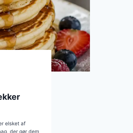
ækker
r elsket af
smag, der gør dem