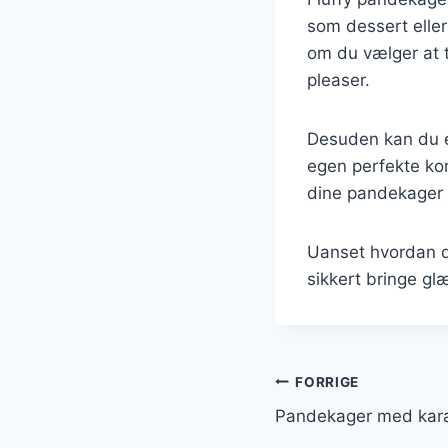
som dessert eller
om du vælger at t
pleaser.
Desuden kan du ek
egen perfekte kom
dine pandekager 
Uanset hvordan du
sikkert bringe glæ
Indlægsnavi
FORRIGE
Pandekager med kar