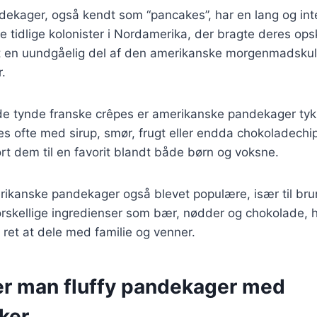
ekager, også kendt som “pancakes”, har en lang og inte
 tidlige kolonister i Nordamerika, der bragte deres opsk
et en uundgåelig del af den amerikanske morgenmadskult
.
 de tynde franske crêpes er amerikanske pandekager ty
res ofte med sirup, smør, frugt eller endda chokoladech
ort dem til en favorit blandt både børn og voksne.
rikanske pandekager også blevet populære, især til bru
rskellige ingredienser som bær, nødder og chokolade, hv
 ret at dele med familie og venner.
er man fluffy pandekager med
ker