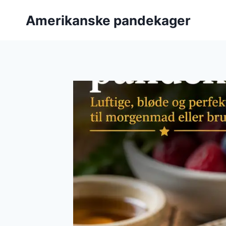
Fortsæt
Amerikanske pandekager
til
indhold