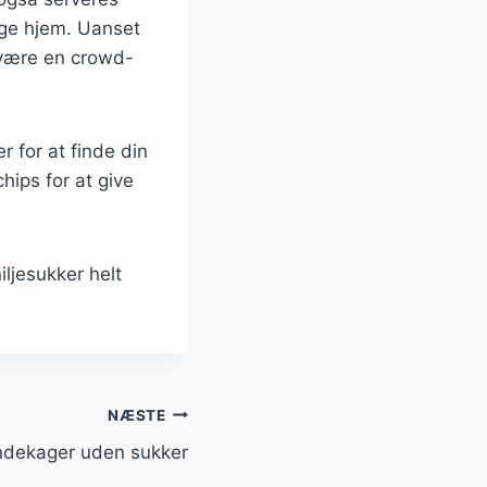
ange hjem. Uanset
d være en crowd-
 for at finde din
hips for at give
ljesukker helt
NÆSTE
ndekager uden sukker