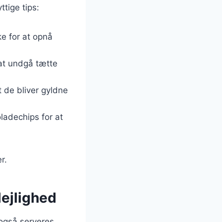
ttige tips:
ke for at opnå
 at undgå tætte
 de bliver gyldne
oladechips for at
r.
lejlighed
også serveres