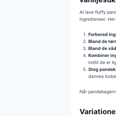
At lave fluffy pa
ingredienser. Her
Forbered in
Bland de tør
Bland de våd
Kombiner in
indtil de er l
Steg pandek
dannes boble
Når pandekagerne
Variation