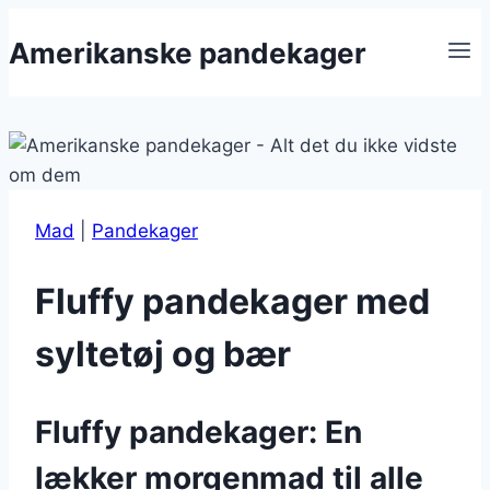
Fortsæt
Amerikanske pandekager
til
indhold
Mad
|
Pandekager
Fluffy pandekager med
syltetøj og bær
Fluffy pandekager: En
lækker morgenmad til alle