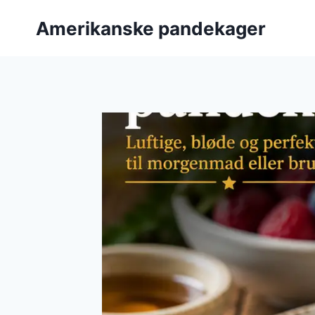
Fortsæt
Amerikanske pandekager
til
indhold