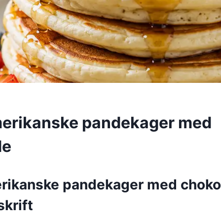
merikanske pandekager med
de
erikanske pandekager med choko
krift