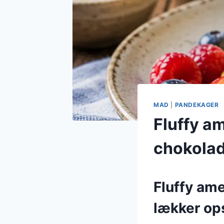
MAD
|
PANDEKAGER
Fluffy a
chokola
Fluffy am
lækker ops