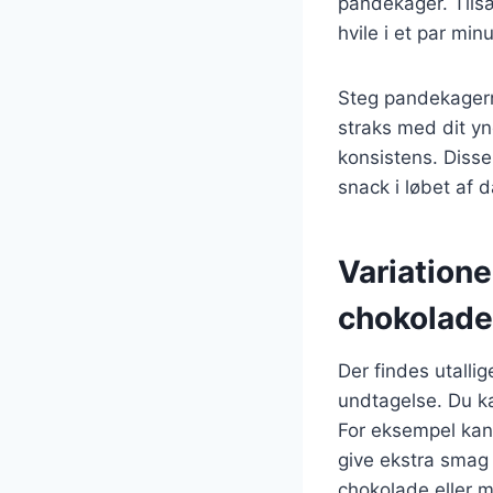
pandekager. Tilsæ
hvile i et par mi
Steg pandekagern
straks med dit y
konsistens. Diss
snack i løbet af 
Variation
chokolade
Der findes utalli
undtagelse. Du kan
For eksempel kan 
give ekstra smag 
chokolade eller m