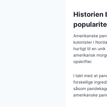
Historien
popularite
Amerikanske pande
kolonister i Nord
hurtigt til en uni
amerikansk morgen
opskrifter.
I takt med at pa
forskellige ingred
såsom pandekage
amerikanske pande