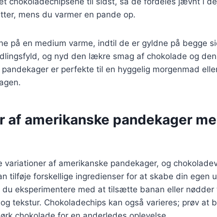
t chokoladechipsene til sidst, så de fordeles jævnt i d
nutter, mens du varmer en pande op.
e på en medium varme, indtil de er gyldne på begge si
ndlingsfyld, og nyd den lækre smag af chokolade og den
e pandekager er perfekte til en hyggelig morgenmad ell
dagen.
er af amerikanske pandekager m
ge variationer af amerikanske pandekager, og chokolade
 tilføje forskellige ingredienser for at skabe din egen u
du eksperimentere med at tilsætte banan eller nødder ti
og tekstur. Chokoladechips kan også varieres; prøv at 
ørk chokolade for en anderledes oplevelse.