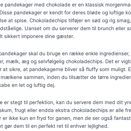
ke pandekager med chokolade er en klassisk morgenmad
Disse pandekager er kendt for deres bløde og luftige ko
else at spise. Chokoladechips tilføjer en sød og rig sma
ståelige. Uanset om du serverer dem til brunch eller 
elt sikkert imponere dine gæster.
 pandekager skal du bruge en række enkle ingredienser,
r, mælk, æg og selvfølgelig chokoladechips. Det er vigti
r at sikre, at pandekagerne bliver så fluffy som muligt. 
mælkene sammen, inden du tilsætter de tørre ingrediens
abe en let og luftig dej.
er stegt til perfektion, kan du servere dem med dit ynd
skum, frugt eller endda ekstra chokoladechips er alle f
er ikke kun en fryd for ganen, men de ser også fantast
et gør dem til en perfekt ret til enhver lejlighed.