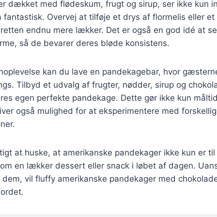
er dækket med flødeskum, frugt og sirup, ser ikke kun 
antastisk. Overvej at tilføje et drys af flormelis eller 
 retten endnu mere lækker. Det er også en god idé at s
me, så de bevarer deres bløde konsistens.
choplevelse kan du lave en pandekagebar, hvor gæster
gs. Tilbyd et udvalg af frugter, nødder, sirup og chokol
s egen perfekte pandekage. Dette gør ikke kun målti
giver også mulighed for at eksperimentere med forskelli
ner.
gtigt at huske, at amerikanske pandekager ikke kun er t
om en lækker dessert eller snack i løbet af dagen. Uan
 dem, vil fluffy amerikanske pandekager med chokolade 
bordet.