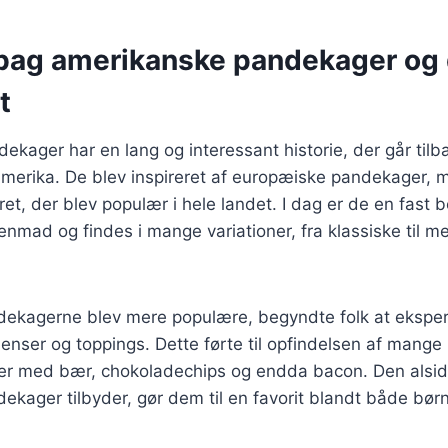
 bag amerikanske pandekager og
t
kager har en lang og interessant historie, der går tilbag
amerika. De blev inspireret af europæiske pandekager, 
k ret, der blev populær i hele landet. I dag er de en fast
mad og findes i mange variationer, fra klassiske til m
ndekagerne blev mere populære, begyndte folk at eksp
ienser og toppings. Dette førte til opfindelsen af mange 
r med bær, chokoladechips og endda bacon. Den alsid
kager tilbyder, gør dem til en favorit blandt både bør