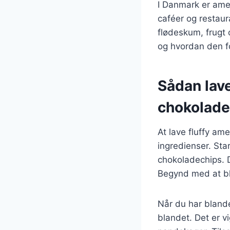
I Danmark er ame
caféer og restau
flødeskum, frugt o
og hvordan den for
Sådan lav
chokolade
At lave fluffy a
ingredienser. Sta
chokoladechips. D
Begynd med at bla
Når du har blande
blandet. Det er vi