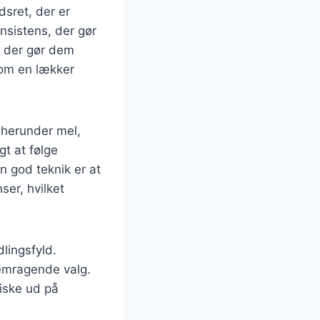
sret, der er
nsistens, der gør
g, der gør dem
som en lækker
 herunder mel,
gt at følge
En god teknik er at
er, hvilket
lingsfyld.
remragende valg.
iske ud på