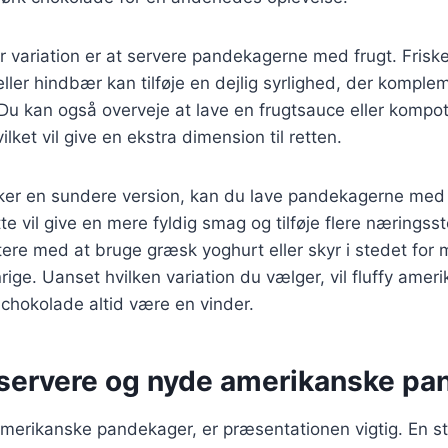
 variation er at servere pandekagerne med frugt. Fris
ller hindbær kan tilføje en dejlig syrlighed, der kompl
u kan også overveje at lave en frugtsauce eller kompot 
ket vil give en ekstra dimension til retten.
ker en sundere version, kan du lave pandekagerne med 
te vil give en mere fyldig smag og tilføje flere næringsst
re med at bruge græsk yoghurt eller skyr i stedet for 
ige. Uanset hvilken variation du vælger, vil fluffy amer
hokolade altid være en vinder.
at servere og nyde amerikanske p
merikanske pandekager, er præsentationen vigtig. En sta