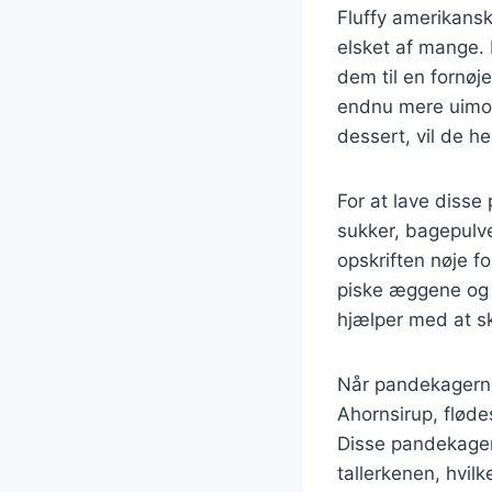
Fluffy amerikans
elsket af mange. 
dem til en fornøj
endnu mere uimod
dessert, vil de h
For at lave disse
sukker, bagepulve
opskriften nøje fo
piske æggene og 
hjælper med at sk
Når pandekagerne 
Ahornsirup, fløde
Disse pandekager 
tallerkenen, hvilk