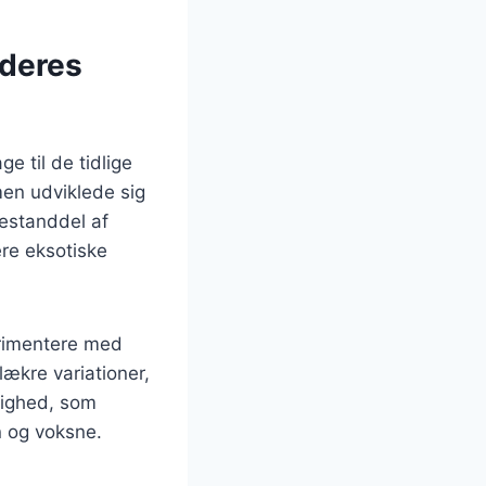
 deres
e til de tidlige
men udviklede sig
 bestanddel af
ere eksotiske
erimentere med
lækre variationer,
ighed, som
n og voksne.