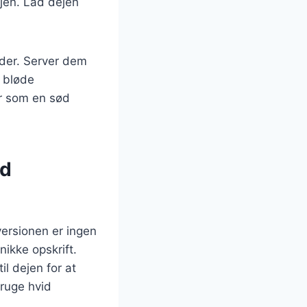
ejen. Lad dejen
der. Server dem
 bløde
er som en sød
ed
versionen er ingen
nikke opskrift.
l dejen for at
bruge hvid