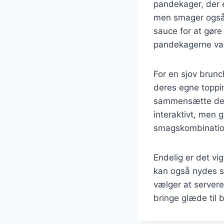
pandekager, der 
men smager også f
sauce for at gøre
pandekagerne var
For en sjov brun
deres egne toppin
sammensætte dere
interaktivt, men 
smagskombinatio
Endelig er det vi
kan også nydes s
vælger at servere
bringe glæde til 