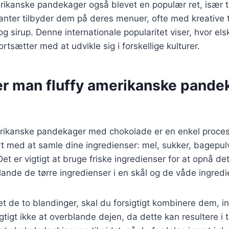
rikanske pandekager også blevet en populær ret, især t
ranter tilbyder dem på deres menuer, ofte med kreative
g sirup. Denne internationale popularitet viser, hvor els
tsætter med at udvikle sig i forskellige kulturer.
er man fluffy amerikanske pand
merikanske pandekager med chokolade er en enkel proces
rt med at samle dine ingredienser: mel, sukker, bagepu
et er vigtigt at bruge friske ingredienser for at opnå de
nde de tørre ingredienser i en skål og de våde ingredi
t de to blandinger, skal du forsigtigt kombinere dem, ind
gtigt ikke at overblande dejen, da dette kan resultere i 