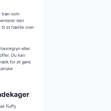
ke bær som
ementerer den
til at hælde over
havregryn eller
offer. Du kan
mælk for at gøre
ikanske
andekager
k fluffy