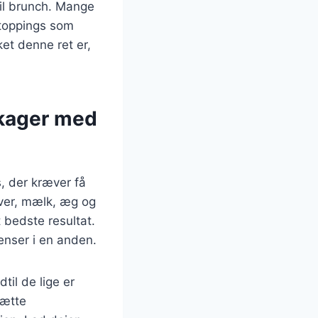
il brunch. Mange
 toppings som
ket denne ret er,
ekager med
, der kræver få
lver, mælk, æg og
t bedste resultat.
enser i en anden.
til de lige er
tætte