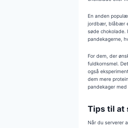
En anden populær
jordbær, blåbær e
søde chokolade. D
pandekagerne, hvil
For dem, der øns
fuldkornsmel. Det
også eksperimente
dem mere proteinr
pandekager med c
Tips til 
Når du serverer a