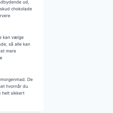
indbydende ud,
et skud chokolade
ervere
ne kan vælge
ade, så alle kan
det mere
ge
il morgenmad. De
set hvornår du
helt sikkert