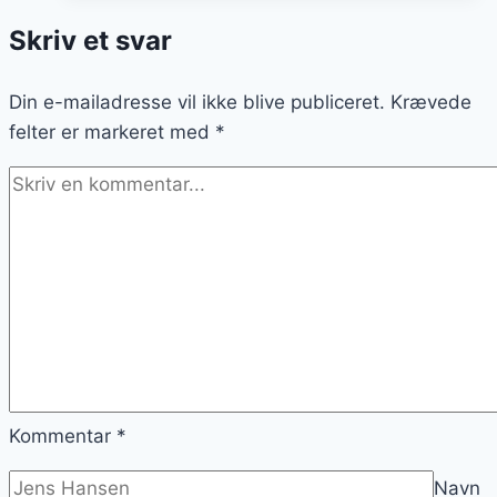
ahornsirup
Skriv et svar
til
weekend
Din e-mailadresse vil ikke blive publiceret.
hygge
Krævede
felter er markeret med
*
Kommentar
*
Navn