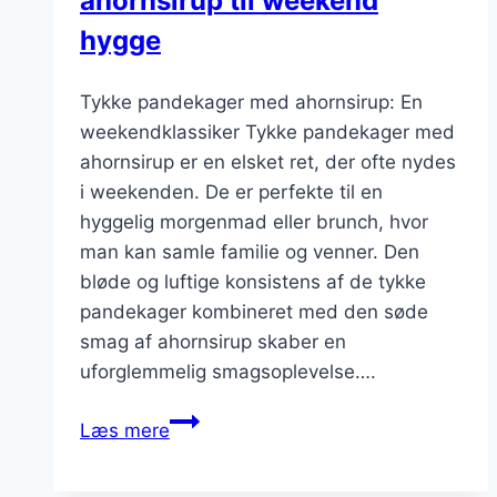
ahornsirup til weekend
hygge
Tykke pandekager med ahornsirup: En
weekendklassiker Tykke pandekager med
ahornsirup er en elsket ret, der ofte nydes
i weekenden. De er perfekte til en
hyggelig morgenmad eller brunch, hvor
man kan samle familie og venner. Den
bløde og luftige konsistens af de tykke
pandekager kombineret med den søde
smag af ahornsirup skaber en
uforglemmelig smagsoplevelse….
Tykke
Læs mere
pandekager
med