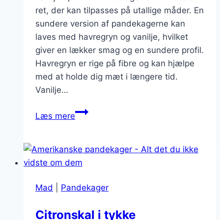
ret, der kan tilpasses på utallige måder. En
sundere version af pandekagerne kan
laves med havregryn og vanilje, hvilket
giver en lækker smag og en sundere profil.
Havregryn er rige på fibre og kan hjælpe
med at holde dig mæt i længere tid.
Vanilje…
Sundere
Læs mere
pandekager
med
havregryn
og
vanilje
Mad
|
Pandekager
Citronskal i tykke