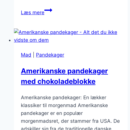
Pandekager
Læs mere
med
lækker
ahornsirup
Mad
|
Pandekager
Amerikanske pandekager
med chokoladeblokke
Amerikanske pandekager: En lækker
klassiker til morgenmad Amerikanske
pandekager er en populær
morgenmadsret, der stammer fra USA. De
adskiller sig fra de traditionelle danske