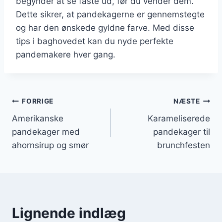
begynder at se faste ud, før du vender dem.
Dette sikrer, at pandekagerne er gennemstegte
og har den ønskede gyldne farve. Med disse
tips i baghovedet kan du nyde perfekte
pandemakere hver gang.
Indlægsnavigation
FORRIGE
NÆSTE
Amerikanske
Karameliserede
pandekager med
pandekager til
ahornsirup og smør
brunchfesten
Lignende indlæg