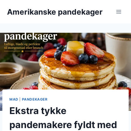
Fortsæt
Amerikanske pandekager
til
indhold
MAD
|
PANDEKAGER
Ekstra tykke
pandemakere fyldt med