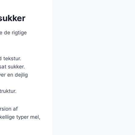
sukker
 de rigtige
 tekstur.
sat sukker.
r en dejlig
ruktur.
rsion af
ellige typer mel,