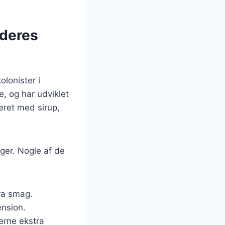
 deres
olonister i
, og har udviklet
veret med sirup,
ager. Nogle af de
tra smag.
ension.
erne ekstra