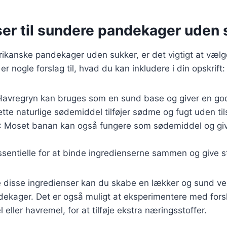
ser til sundere pandekager uden 
ikanske pandekager uden sukker, er det vigtigt at vælge
er nogle forslag til, hvad du kan inkludere i din opskrift:
Havregryn kan bruges som en sund base og giver en god
ette naturlige sødemiddel tilføjer sødme og fugt uden til
: Moset banan kan også fungere som sødemiddel og give
ssentielle for at binde ingredienserne sammen og give st
 disse ingredienser kan du skabe en lækker og sund ve
ekager. Det er også muligt at eksperimentere med forsk
ller havremel, for at tilføje ekstra næringsstoffer.