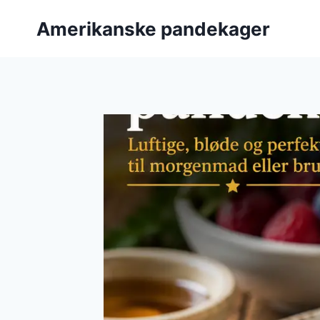
Fortsæt
Amerikanske pandekager
til
indhold