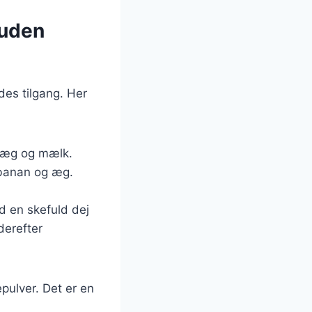
 uden
es tilgang. Her
 æg og mælk.
 banan og æg.
d en skefuld dej
derefter
pulver. Det er en