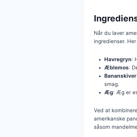
Ingredien
Når du laver amer
ingredienser. Her 
Havregryn
: 
Æblemos
: D
Bananskiver
smag.
Æg
: Æg er e
Ved at kombinere
amerikanske pand
såsom mandelmel e