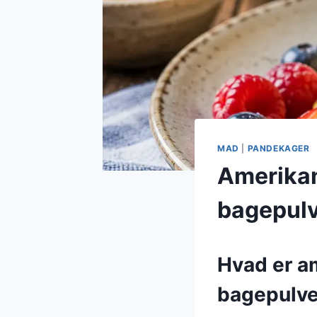
MAD
|
PANDEKAGER
Amerikan
bagepul
Hvad er a
bagepulve