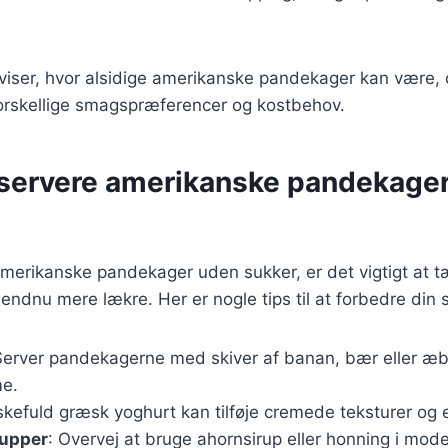
 viser, hvor alsidige amerikanske pandekager kan være,
 forskellige smagspræferencer og kostbehov.
at servere amerikanske pandekage
amerikanske pandekager uden sukker, er det vigtigt at 
ndnu mere lækre. Her er nogle tips til at forbedre din s
Server pandekagerne med skiver af banan, bær eller æble 
me.
skefuld græsk yoghurt kan tilføje cremede teksturer og e
rupper
: Overvej at bruge ahornsirup eller honning i m