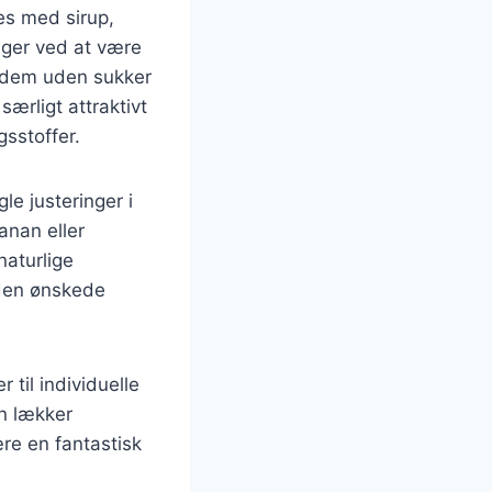
es med sirup,
kager ved at være
ve dem uden sukker
særligt attraktivt
gsstoffer.
e justeringer i
anan eller
naturlige
den ønskede
til individuelle
n lækker
re en fantastisk