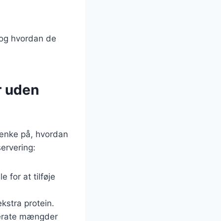
 og hvordan de
r uden
tænke på, hvordan
ervering:
for at tilføje
kstra protein.
oderate mængder