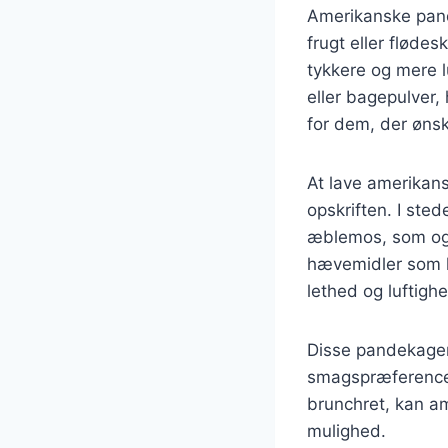
Amerikanske pand
frugt eller fløde
tykkere og mere l
eller bagepulver, 
for dem, der ønsk
At lave amerikans
opskriften. I ste
æblemos, som ogs
hævemidler som 
lethed og luftigh
Disse pandekager 
smagspræference
brunchret, kan a
mulighed.