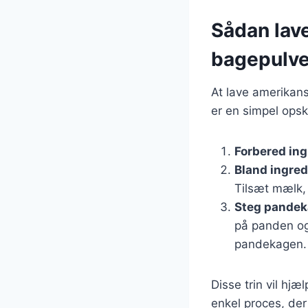
Sådan lav
bagepulve
At lave amerikan
er en simpel opskr
Forbered in
Bland ingre
Tilsæt mælk,
Steg pandek
på panden og 
pandekagen.
Disse trin vil hj
enkel proces, de