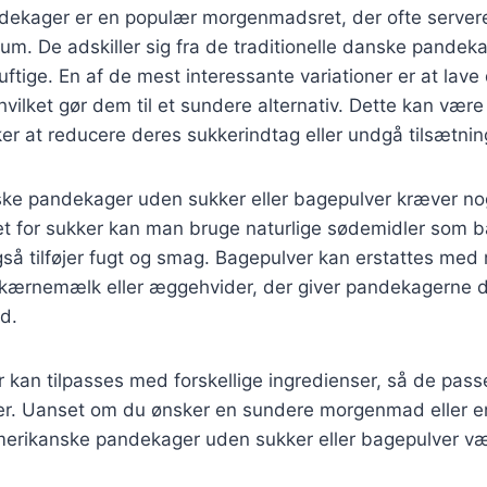
ekager er en populær morgenmadsret, der ofte server
skum. De adskiller sig fra de traditionelle danske pande
uftige. En af de mest interessante variationer er at la
hvilket gør dem til et sundere alternativ. Dette kan være 
er at reducere deres sukkerindtag eller undgå tilsætnin
ke pandekager uden sukker eller bagepulver kræver nogl
det for sukker kan man bruge naturlige sødemidler som b
å tilføjer fugt og smag. Bagepulver kan erstattes med 
kærnemælk eller æggehvider, der giver pandekagerne 
ed.
kan tilpasses med forskellige ingredienser, så de passer 
r. Uanset om du ønsker en sundere morgenmad eller e
merikanske pandekager uden sukker eller bagepulver væ