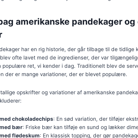
 bag amerikanske pandekager og
r
ager har en rig historie, der går tilbage til de tidlige k
lev ofte lavet med de ingredienser, der var tilgængelige
en populære ret, vi kender i dag. Traditionelt blev de ser
n der er mange variationer, der er blevet populære.
utallige opskrifter og variationer af amerikanske pandek
kluderer:
med chokoladechips
: En sød variation, der tilføjer eks
 med bær
: Friske bær kan tilføje en sund og lækker dim
 med flødeskum
: En klassisk topping, der gør pandekag