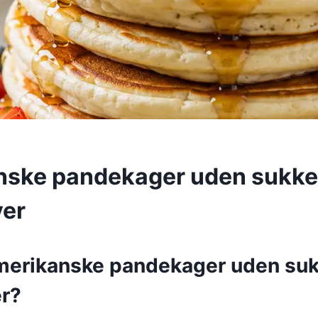
ske pandekager uden sukker
ver
merikanske pandekager uden sukk
r?