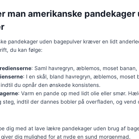
er man amerikanske pandekager
r
ske pandekager uden bagepulver kræver en lidt anderled
ift, du kan følge:
gredienserne
: Saml havregryn, æblemos, moset banan,
dienserne
: I en skål, bland havregryn, æblemos, moset
 indtil du opnår den ønskede konsistens.
agerne
: Varm en pande op med lidt olie eller smør. Hæl
steg, indtil der dannes bobler på overfladen, og vend 
ælpe dig med at lave lækre pandekager uden brug af bage
r giver dig mulighed for at nyde en sund morgenmad.