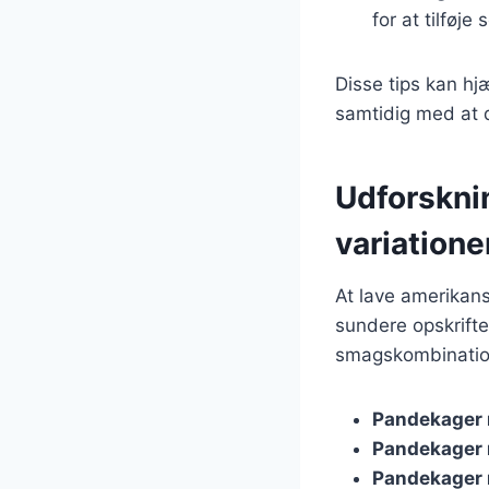
for at tilføje
Disse tips kan hj
samtidig med at d
Udforskni
variatione
At lave amerikan
sundere opskrifte
smagskombinatione
Pandekager 
Pandekager
Pandekager 