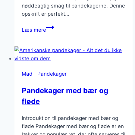
nøddeagtig smag til pandekagerne. Denne
opskrift er perfekt…
Frisklavede
Læs mere
pandekager
med
havregryn
Mad
|
Pandekager
Pandekager med bær og
fløde
Introduktion til pandekager med bær og
fløde Pandekager med bær og fløde er en
lækker og populær ret, der ofte serveres til