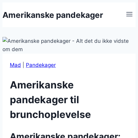
Fortsæt
Amerikanske pandekager
til
indhold
Mad
|
Pandekager
Amerikanske
pandekager til
brunchoplevelse
Amerikanske pandekager: