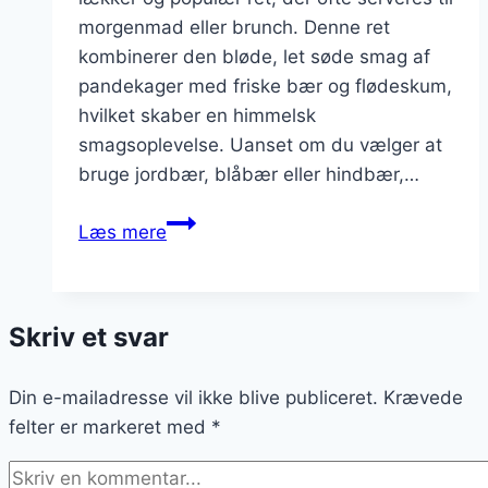
morgenmad eller brunch. Denne ret
kombinerer den bløde, let søde smag af
pandekager med friske bær og flødeskum,
hvilket skaber en himmelsk
smagsoplevelse. Uanset om du vælger at
bruge jordbær, blåbær eller hindbær,…
Pandekager
Læs mere
med
bær
og
Skriv et svar
fløde
Din e-mailadresse vil ikke blive publiceret.
Krævede
felter er markeret med
*