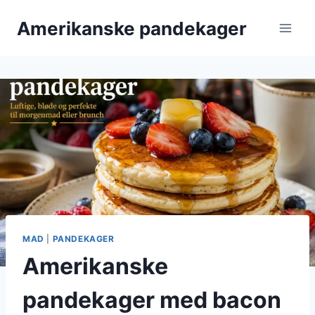
Fortsæt
Amerikanske pandekager
til
indhold
MAD
|
PANDEKAGER
Amerikanske
pandekager med bacon