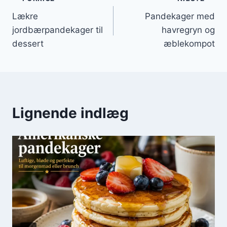
Indlægsnavigation
Lækre
Pandekager med
jordbærpandekager til
havregryn og
dessert
æblekompot
Lignende indlæg