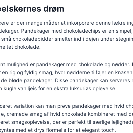
elskernes drøm
kere er der mange måder at inkorporere denne lækre ing
ekager. Pandekager med chokoladechips er en simpel
e små chokoladebidder smelter ind i dejen under stegni
eltet chokolade.
nt mulighed er pandekager med chokolade og nødder.
 en rig og fyldig smag, hvor nødderne tilføjer en knasen
 de bløde pandekager. Disse pandekager kan serveres 
 kugle vaniljeis for en ekstra luksuriøs oplevelse.
ceret variation kan man prøve pandekager med hvid ch
e, cremede smag af hvid chokolade kombineret med de
eret smagsoplevelse, der er perfekt til særlige lejlighed
ntes med et drys flormelis for et elegant touch.