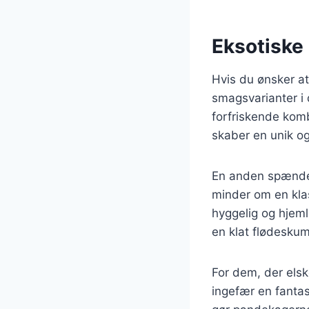
Eksotiske
Hvis du ønsker a
smagsvarianter i
forfriskende komb
skaber en unik o
En anden spænde
minder om en kla
hyggelig og hjeml
en klat flødeskum 
For dem, der els
ingefær en fantas