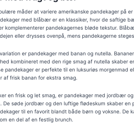
pulære måder at variere amerikanske pandekager på er v
dekager med blåbær er en klassiker, hvor de saftige bær
der komplementerer pandekagernes bløde tekstur. Blåb
i dejen eller drysses ovenpå, mens pandekagerne steges
variation er pandekager med banan og nutella. Bananen
ed kombineret med den rige smag af nutella skaber e
e pandekager er perfekte til en luksuriøs morgenmad el
 af frisk banan for ekstra smag.
ker en frisk og let smag, er pandekager med jordbær og
. De søde jordbær og den luftige flødeskum skaber en p
dekager til en favorit blandt både børn og voksne. De 
som en del af en festlig brunch.