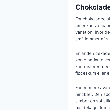
Chokolade
For chokoladeels
amerikanske pand
variation, hvor d
små lommer af sm
En anden dekade
kombination giver
kontrasterer med
flødeskum eller en
For en mere avan
hindbær. Den sød
skaber en sofistik
pandekager kan py