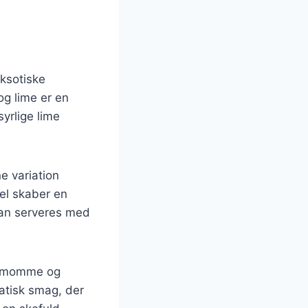
ksotiske
g lime er en
yrlige lime
 variation
el skaber en
 kan serveres med
rdemomme og
matisk smag, der