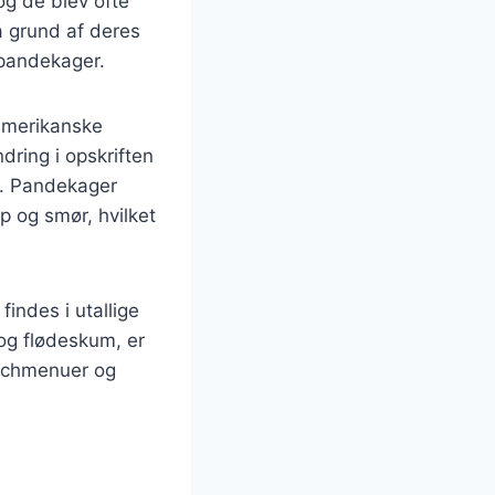
og de blev ofte
å grund af deres
 pandekager.
 amerikanske
ring i opskriften
r. Pandekager
p og smør, hvilket
indes i utallige
og flødeskum, er
unchmenuer og