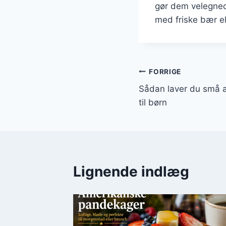
gør dem velegned
med friske bær el
Indlægsnavi
FORRIGE
Sådan laver du små 
til børn
Lignende indlæg