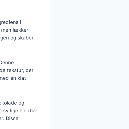
rediens i
, men lækker
ngen og skaber
 Denne
de tekstur, der
med en klat
okolade og
 syrlige hindbær
er. Disse