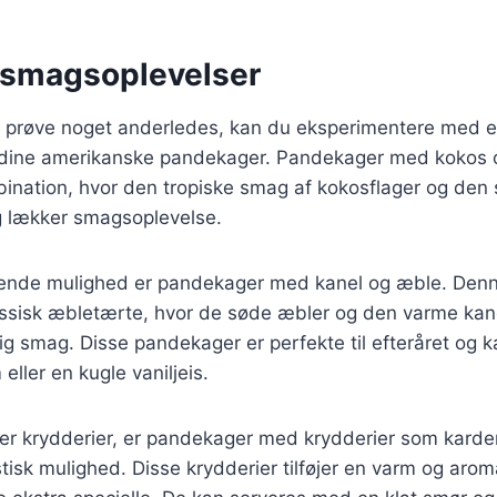
 smagsoplevelser
t prøve noget anderledes, kan du eksperimentere med e
 dine amerikanske pandekager. Pandekager med kokos o
ination, hvor den tropiske smag af kokosflager og den s
g lækker smagsoplevelse.
nde mulighed er pandekager med kanel og æble. Denne
ssisk æbletærte, hvor de søde æbler og den varme kan
ig smag. Disse pandekager er perfekte til efteråret og
eller en kugle vaniljeis.
ker krydderier, er pandekager med krydderier som ka
tisk mulighed. Disse krydderier tilføjer en varm og aro