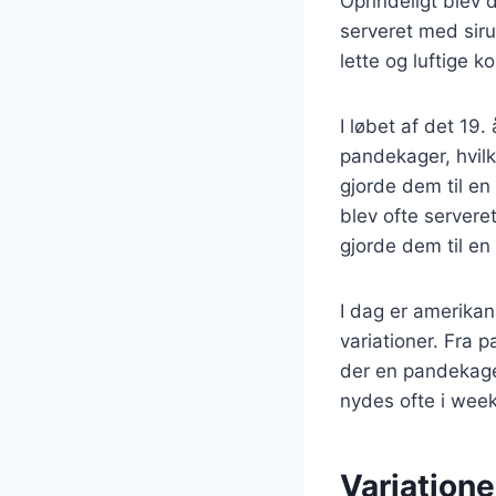
Oprindeligt blev
serveret med siru
lette og luftige 
I løbet af det 19
pandekager, hvilk
gjorde dem til e
blev ofte servere
gjorde dem til en
I dag er amerikan
variationer. Fra
der en pandekage
nydes ofte i wee
Variation