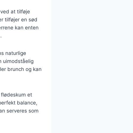
ed at tilføje
 tilføjer en sød
ærrene kan enten
.
s naturlige
n uimodståelig
ler brunch og kan
 flødeskum et
erfekt balance,
kan serveres som