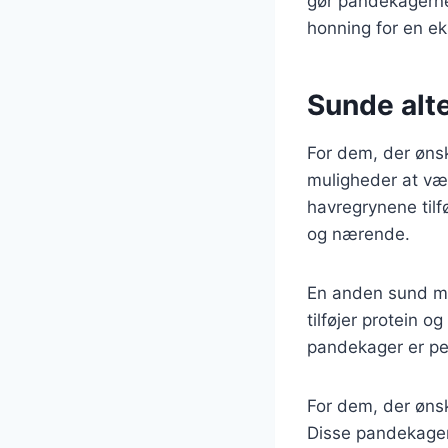
gør pandekagerne
honning for en e
Sunde alte
For dem, der øns
muligheder at væ
havregrynene til
og nærende.
En anden sund m
tilføjer protein 
pandekager er per
For dem, der ønsk
Disse pandekager 