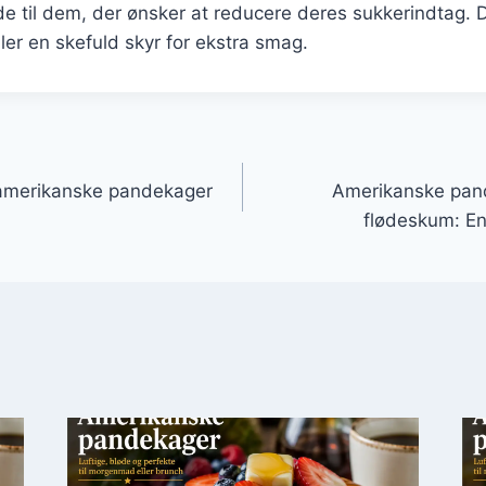
e til dem, der ønsker at reducere deres sukkerindtag. 
ler en skefuld skyr for ekstra smag.
gation
amerikanske pandekager
Amerikanske pan
flødeskum: En