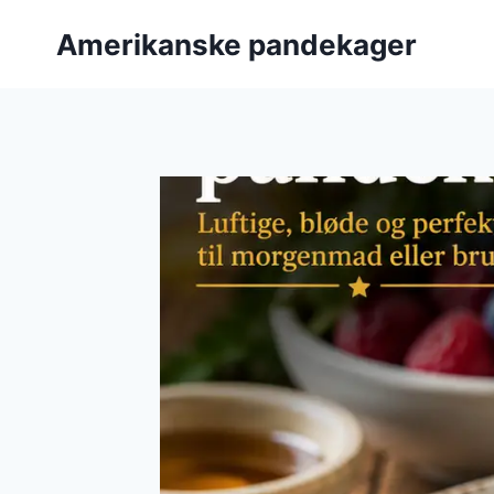
Fortsæt
Amerikanske pandekager
til
indhold