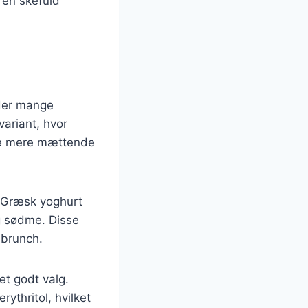
 en skefuld
 der mange
ariant, hvor
rne mere mættende
 Græsk yoghurt
ig sødme. Disse
 brunch.
et godt valg.
ythritol, hvilket