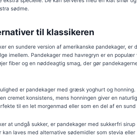
 ekstra specielle. De kan serveres med en klat smør og
kstra sødme.
rnativer til klassikeren
ker en sundere version af amerikanske pandekager, er
lge imellem. Pandekager med havregryn er en populær v
føjer fiber og en nøddeagtig smag, der gør pandekage
ulighed er pandekager med græsk yoghurt og honning.
og en cremet konsistens, mens honningen giver en naturl
fekte til en let morgenmad eller som en del af en sund
er at undgå sukker, er pandekager med sukkerfri sirup 
kan laves med alternative sødemidler som stevia eller er