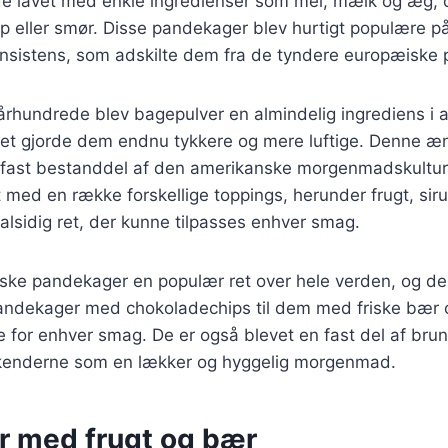
 de lavet med enkle ingredienser som mel, mælk og æg, 
p eller smør. Disse pandekager blev hurtigt populære p
konsistens, som adskilte dem fra de tyndere europæiske
. århundrede blev bagepulver en almindelig ingrediens i
et gjorde dem endnu tykkere og mere luftige. Denne ænd
n fast bestanddel af den amerikanske morgenmadskultu
t med en række forskellige toppings, herunder frugt, siru
 alsidig ret, der kunne tilpasses enhver smag.
ske pandekager en populær ret over hele verden, og de f
 pandekager med chokoladechips til dem med friske bær 
 for enhver smag. De er også blevet en fast del af br
kenderne som en lækker og hyggelig morgenmad.
er med frugt og bær