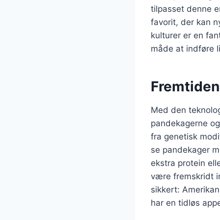
tilpasset denne e
favorit, der kan 
kulturer er en fa
måde at indføre li
Fremtide
Med den teknologi
pandekagerne ogs
fra genetisk modif
se pandekager m
ekstra protein ell
være fremskridt i
sikkert: Amerikan
har en tidløs appe