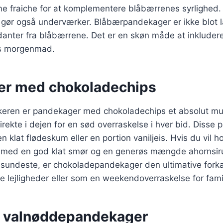
me fraiche for at komplementere blåbærrenes syrlighed. E
 gør også underværker. Blåbærpandekager er ikke blot 
danter fra blåbærrene. Det er en skøn måde at inkluder
iøs morgenmad.
er med chokoladechips
keren er pandekager med chokoladechips et absolut mus
rekte i dejen for en sød overraskelse i hver bid. Disse
 klat flødeskum eller en portion vaniljeis. Hvis du vil h
lt med en god klat smør og en generøs mængde ahornsi
 sundeste, er chokoladepandekager den ultimative forkæ
ige lejligheder eller som en weekendoverraskelse for fami
 valnøddepandekager