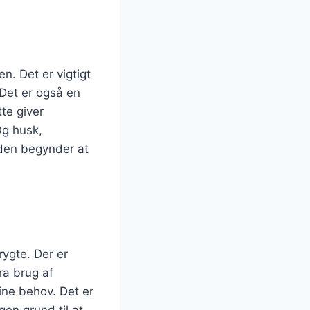
n. Det er vigtigt
 Det er også en
tte giver
Og husk,
aden begynder at
rygte. Der er
ra brug af
ine behov. Det er