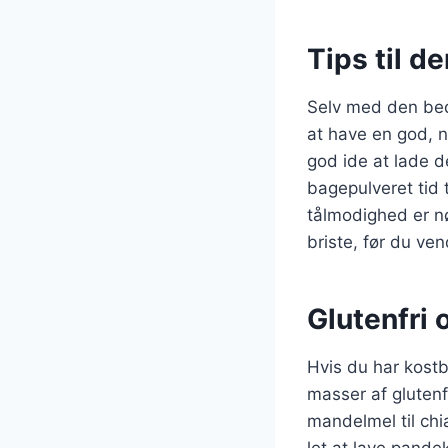
Tips til 
Selv med den bedst
at have en god, n
god ide at lade d
bagepulveret tid t
tålmodighed er n
briste, før du ve
Glutenfri 
Hvis du har kostb
masser af glutenf
mandelmel til chi