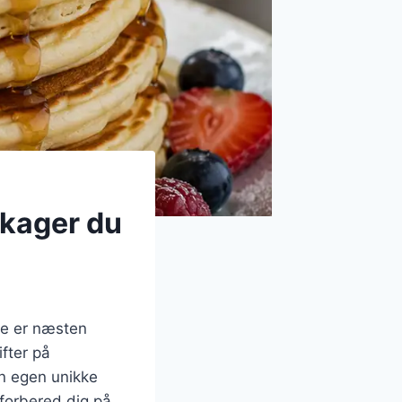
ekager du
ne er næsten
ifter på
in egen unikke
 forbered dig på