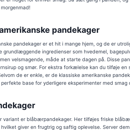
g morgenmad!
 amerikanske pandekager
nske pandekager er et hit i mange hjem, og de er utrol
de grundlæggende ingredienser som hvedemel, bagepul
, men velsmagende, måde at starte dagen på. Disse pa
nsirup og smør. For ekstra forkælelse kan du tilføje en 
Selvom de er enkle, er de klassiske amerikanske pandek
n perfekte base for yderligere eksperimenter med smag 
ndekager
variant er blåbærpandekager. Her tilføjes friske blåbær
vilket giver en frugtrig og saftig oplevelse. Server d