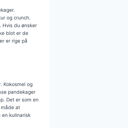
ekager.
tur og crunch.
. Hvis du ønsker
e blot er de
r er rige på
r. Kokosmel og
isse pandekager
up. Det er som en
d måde at
 en kulinarisk