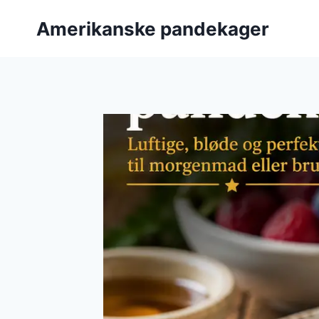
Fortsæt
Amerikanske pandekager
til
indhold