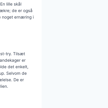
n lille skål
lækre; de er også
e noget ernæring i
t-try. Tilsæt
 pandekager er
olde det enkelt,
rup. Selvom de
lelse. De er
lien.