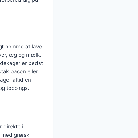
igt nemme at lave.
ver, æg og mælk.
ndekager er bedst
stak bacon eller
ager altid en
og toppings.
 direkte i
em med græsk