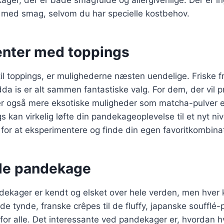
kager, der er både smagfulde og allergivenlige. Der er in
med smag, selvom du har specielle kostbehov.
nter med toppings
l toppings, er mulighederne næsten uendelige. Friske fr
a is er alt sammen fantastiske valg. For dem, der vil 
er også mere eksotiske muligheder som matcha-pulver el
s kan virkelig løfte din pandekageoplevelse til et nyt niv
or at eksperimentere og finde din egen favoritkombinat
le pandekage
ekager er kendt og elsket over hele verden, men hver k
 de tynde, franske crêpes til de fluffy, japanske soufflé
or alle. Det interessante ved pandekager er, hvordan hv