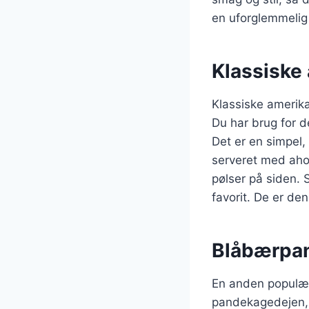
en uforglemmeli
Klassiske
Klassiske amerika
Du har brug for 
Det er en simpel
serveret med ahor
pølser på siden. 
favorit. De er de
Blåbærpa
En anden populær 
pandekagedejen, h