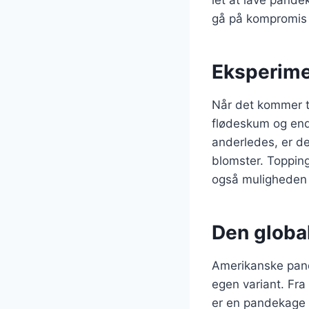
let at lave pande
gå på kompromis 
Eksperime
Når det kommer ti
flødeskum og endd
anderledes, er d
blomster. Topping
også muligheden f
Den globa
Amerikanske pand
egen variant. Fra
er en pandekage f