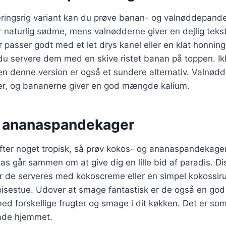
ringsrig variant kan du prøve banan- og valnøddepand
r naturlig sødme, mens valnødderne giver en dejlig teks
passer godt med et let drys kanel eller en klat honning
u servere dem med en skive ristet banan på toppen. Ikk
n denne version er også et sundere alternativ. Valnødde
r, og bananerne giver en god mængde kalium.
 ananaspandekager
fter noget tropisk, så prøv kokos- og ananaspandekage
s går sammen om at give dig en lille bid af paradis. D
år de serveres med kokoscreme eller en simpel kokossir
spisestue. Udover at smage fantastisk er de også en go
d forskellige frugter og smage i dit køkken. Det er som
lade hjemmet.