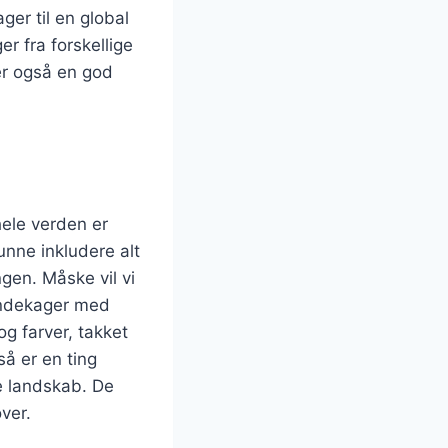
ger til en global
r fra forskellige
 er også en god
hele verden er
nne inkludere alt
ngen. Måske vil vi
andekager med
 og farver, takket
å er en ting
ke landskab. De
over.