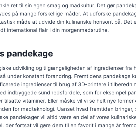
nkle ret til sin egen smag og madkultur. Det gør pandeka
nydes på mange forskellige måder. At udforske pandekage
ntastisk måde at udvide din kulinariske horisont på. Det
dt international flair i din morgenmadsrutine.
ns pandekage
ske udvikling og tilgængeligheden af ingredienser fra 
å under konstant forandring. Fremtidens pandekage ku
icerede ingredienser til brug af 3D-printere i tilberedni
ed indbyggede sundhedsfordele, som for eksempel p
er tilsatte vitaminer. Eller måske vil vi se helt nye former
nden for madteknologi. Uanset hvad fremtiden bringer, s
ske pandekager vil altid være en del af vores kulinaris
l, der fortsat vil gøre dem til en favorit i mange år frem