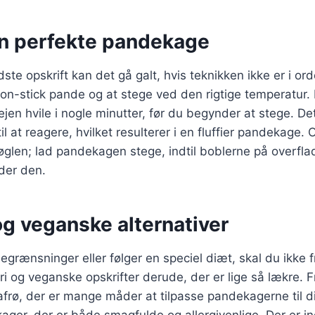
den perfekte pandekage
e opskrift kan det gå galt, hvis teknikken ikke er i orde
on-stick pande og at stege ved den rigtige temperatur.
ejen hvile i nogle minutter, før du begynder at stege. De
il at reagere, hvilket resulterer i en fluffier pandekage. 
øglen; lad pandekagen stege, indtil boblerne på overfl
nder den.
og veganske alternativer
egrænsninger eller følger en speciel diæt, skal du ikke f
ri og veganske opskrifter derude, der er lige så lækre. F
afrø, der er mange måder at tilpasse pandekagerne til d