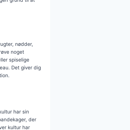
gen grund til at
ugter, nødder,
prøve noget
ler spiselige
eau. Det giver dig
ion.
ultur har sin
-pandekager, der
er kultur har