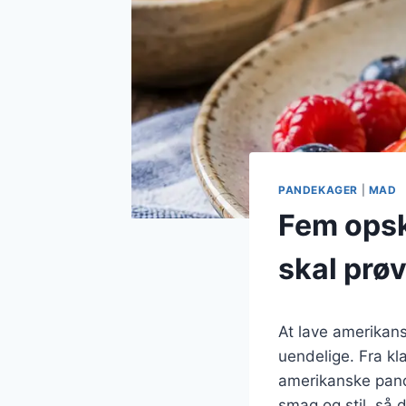
PANDEKAGER
|
MAD
Fem opsk
skal prø
At lave amerikan
uendelige. Fra kla
amerikanske pand
smag og stil, så 