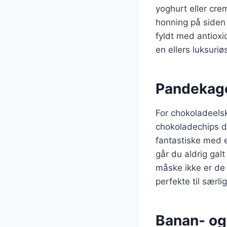
yoghurt eller cre
honning på siden
fyldt med antioxi
en ellers luksur
Pandekag
For chokoladeels
chokoladechips di
fantastiske med en
går du aldrig ga
måske ikke er de
perfekte til særl
Banan- og