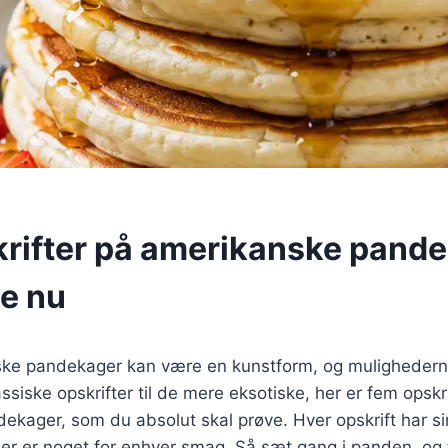
rifter på amerikanske pand
ve nu
ske pandekager kan være en kunstform, og muligheder
ssiske opskrifter til de mere eksotiske, her er fem opskr
ekager, som du absolut skal prøve. Hver opskrift har s
der er noget for enhver smag. Så sæt gang i panden, og