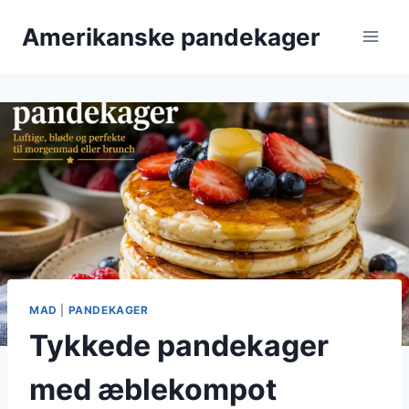
Fortsæt
Amerikanske pandekager
til
indhold
MAD
|
PANDEKAGER
Tykkede pandekager
med æblekompot