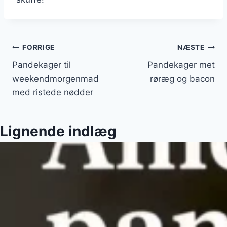
Indlægsnavigation
FORRIGE
NÆSTE
Pandekager til
Pandekager met
weekendmorgenmad
røræg og bacon
med ristede nødder
Lignende indlæg