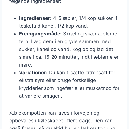
følgende ingredienser:
Ingredienser:
4-5 æbler, 1/4 kop sukker, 1
teskefuld kanel, 1/2 kop vand.
Fremgangsmåde:
Skræl og skær æblerne i
tern. Læg dem i en gryde sammen med
sukker, kanel og vand. Kog op og lad det
simre i ca. 15-20 minutter, indtil æblerne er
møre.
Variationer:
Du kan tilsætte citronsaft for
ekstra syre eller bruge forskellige
krydderier som ingefær eller muskatnød for
at variere smagen.
Æblekompotten kan laves i forvejen og
opbevares i køleskabet i flere dage. Den kan
også fryses, så du altid har en lækker topping