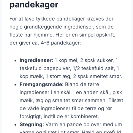
pandekager
For at lave tykkede pandekager kræves der
nogle grundlæggende ingredienser, som de
fleste har hjemme. Her er en simpel opskrift,
der giver ca. 4-6 pandekager:
Ingredienser:
1 kop mel, 2 spsk sukker, 1
teskefuld bagepulver, 1/2 teskefuld salt, 1
kop mælk, 1 stort æg, 2 spsk smeltet smør.
Fremgangsmåde:
Bland de tørre
ingredienser i en skål. I en anden skål, pisk
mælk, æg og smeltet smør sammen. Tilsæt
de våde ingredienser til de tørre og rør
forsigtigt, indtil de er kombineret.
Stegning:
Varm en pande op over medium
varme og tilsæt lidt smør. Hæld en skefuld