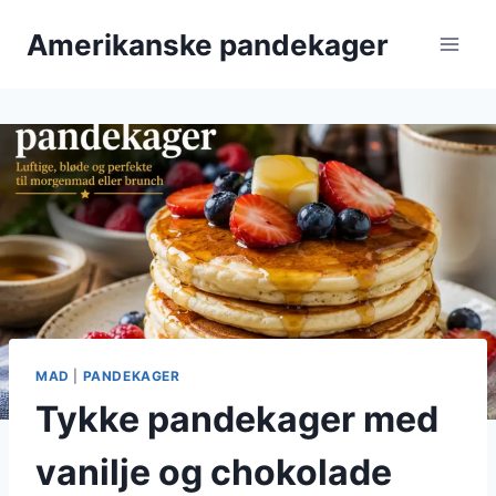
Fortsæt
Amerikanske pandekager
til
indhold
MAD
|
PANDEKAGER
Tykke pandekager med
vanilje og chokolade