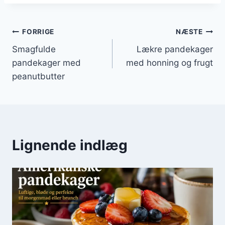
Indlægsnavigation
FORRIGE
NÆSTE
Smagfulde
Lækre pandekager
pandekager med
med honning og frugt
peanutbutter
Lignende indlæg