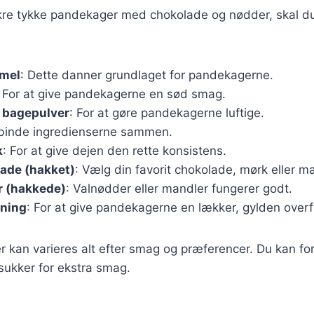
ækre tykke pandekager med chokolade og nødder, skal d
mel
: Dette danner grundlaget for pandekagerne.
: For at give pandekagerne en sød smag.
e bagepulver
: For at gøre pandekagerne luftige.
t binde ingredienserne sammen.
k
: For at give dejen den rette konsistens.
ade (hakket)
: Vælg din favorit chokolade, mørk eller 
r (hakkede)
: Valnødder eller mandler fungerer godt.
gning
: For at give pandekagerne en lækker, gylden overf
r kan varieres alt efter smag og præferencer. Du kan for
esukker for ekstra smag.