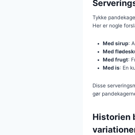
Servering
Tykke pandekager
Her er nogle fors
Med sirup
: 
Med flødes
Med frugt
: 
Med is
: En k
Disse serveringsm
gør pandekagerne t
Historien
variatione