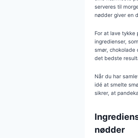
serveres til mor
nødder giver en d
For at lave tykk
ingredienser, so
smør, chokolade o
det bedste result
Når du har samle
idé at smelte smø
sikrer, at pandeka
Ingredien
nødder