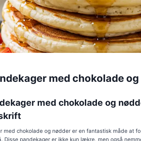
ndekager med chokolade og
dekager med chokolade og nødde
krift
 med chokolade og nødder er en fantastisk måde at for
. Disse pandekager er ikke kun lækre, men også nemme