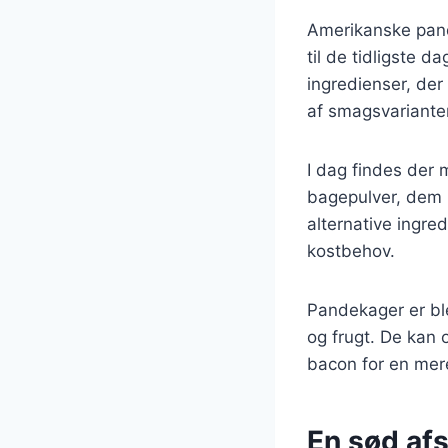
Amerikanske pande
til de tidligste 
ingredienser, der 
af smagsvariante
I dag findes der
bagepulver, dem 
alternative ingr
kostbehov.
Pandekager er ble
og frugt. De kan
bacon for en mer
En sød af