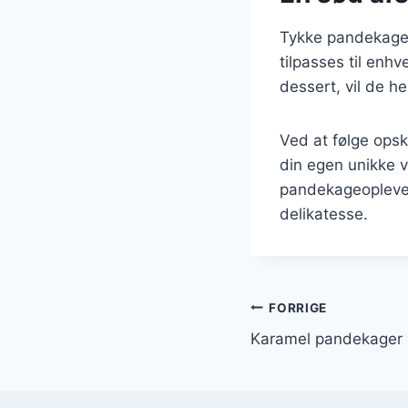
Tykke pandekager
tilpasses til enh
dessert, vil de h
Ved at følge opsk
din egen unikke v
pandekageoplevel
delikatesse.
Indlægsnavi
FORRIGE
Karamel pandekager