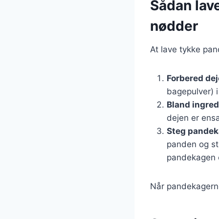
Sådan lav
nødder
At lave tykke pan
Forbered de
bagepulver) i
Bland ingre
dejen er ens
Steg pandek
panden og ste
pandekagen o
Når pandekagerne