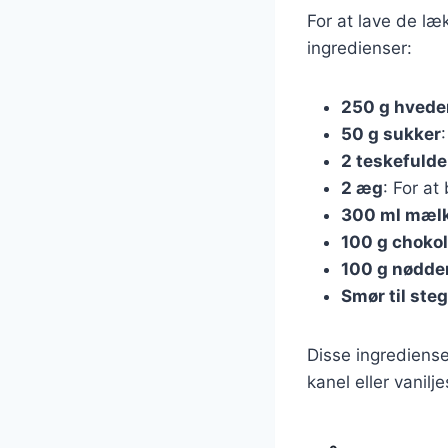
For at lave de l
ingredienser:
250 g hvede
50 g sukker
2 teskefuld
2 æg
: For a
300 ml mæl
100 g chokol
100 g nødde
Smør til ste
Disse ingrediense
kanel eller vanilj