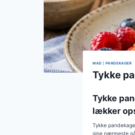
MAD
|
PANDEKAGER
Tykke pa
Tykke pan
lækker ops
Tykke pandekager
sine nærmeste på