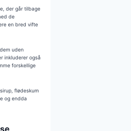
, der går tilbage
 med de
dere en bred vifte
r dem uden
r inkluderer også
mme forskellige
 sirup, flødeskum
ade og endda
lse