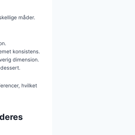
kellige måder.
on.
emet konsistens.
rverig dimension.
 dessert.
erencer, hvilket
 deres