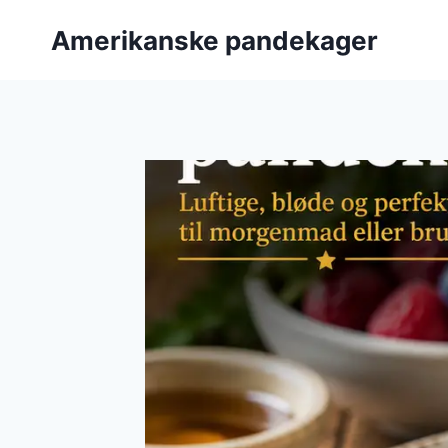
Fortsæt
Amerikanske pandekager
til
indhold