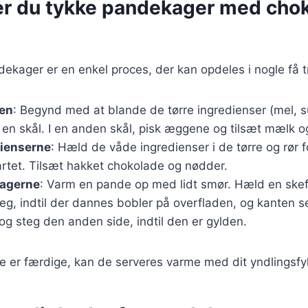
er du tykke pandekager med cho
dekager er en enkel proces, der kan opdeles i nogle få tr
jen
: Begynd med at blande de tørre ingredienser (mel, 
 en skål. I en anden skål, pisk æggene og tilsæt mælk o
dienserne
: Hæld de våde ingredienser i de tørre og rør for
artet. Tilsæt hakket chokolade og nødder.
agerne
: Varm en pande op med lidt smør. Hæld en skef
g, indtil der dannes bobler på overfladen, og kanten s
g steg den anden side, indtil den er gylden.
 er færdige, kan de serveres varme med dit yndlingsfy