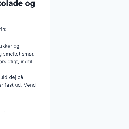
kolade og
in:
sukker og
g smeltet smør.
sigtigt, indtil
uld dej på
er fast ud. Vend
ld.