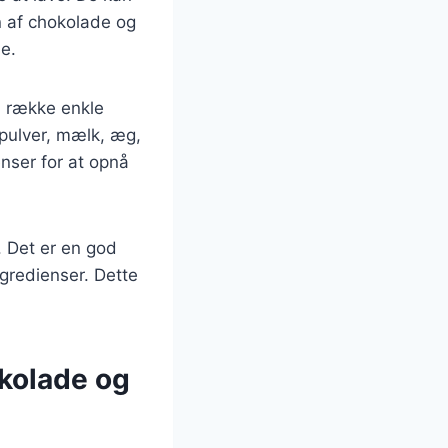
n af chokolade og
e.
n række enkle
pulver, mælk, æg,
nser for at opnå
. Det er en god
ngredienser. Dette
okolade og