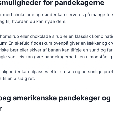
smuligheder for pandekagerne
 med chokolade og nødder kan serveres på mange fors
lag til, hvordan du kan nyde dem:
Ahornsirup eller chokolade sirup er en klassisk kombinati
kum
: En skefuld flødeskum ovenpå giver en lækker og cr
Friske bær eller skiver af banan kan tilføje en sund og fa
ugle vaniljeis kan gøre pandekagerne til en uimodståelig
uligheder kan tilpasses efter sæson og personlige præf
il en alsidig ret.
 bag amerikanske pandekager og
r