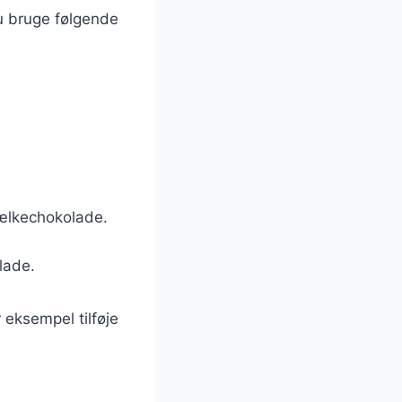
u bruge følgende
mælkechokolade.
lade.
 eksempel tilføje