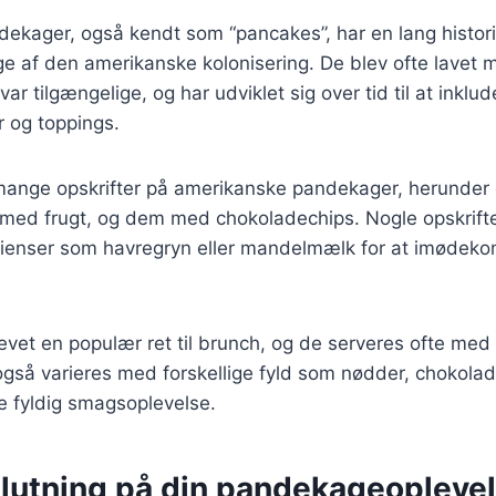
kager, også kendt som “pancakes”, har en lang historie
dage af den amerikanske kolonisering. De blev ofte lavet
var tilgængelige, og har udviklet sig over tid til at inklu
r og toppings.
 mange opskrifter på amerikanske pandekager, herunde
med frugt, og dem med chokoladechips. Nogle opskrifte
edienser som havregryn eller mandelmælk for at imødeko
vet en populær ret til brunch, og de serveres ofte med
 også varieres med forskellige fyld som nødder, chokol
e fyldig smagsoplevelse.
slutning på din pandekageopleve