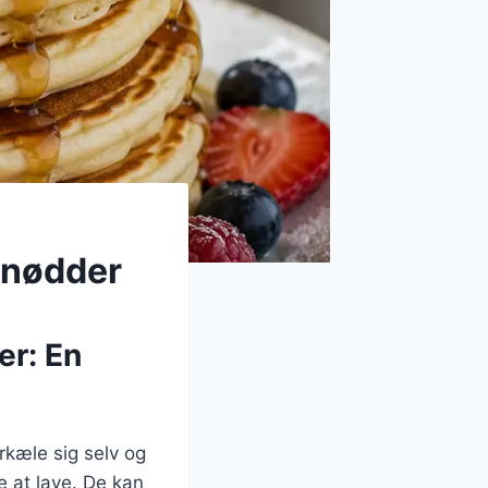
 nødder
r: En
kæle sig selv og
 at lave. De kan