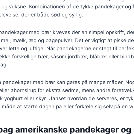
 og voksne. Kombinationen af de tykke pandekager og 
levelse, der er både sød og syrlig.
 pandekager med bær kræves der en simpel opskrift, der
mel, mælk, æg og bagepulver. Det er vigtigt at piske de
er lette og luftige. Når pandekagerne er stegt til perfek
ke forskellige bær, såsom jordbær, blåbær eller hindbær
ag.
ke pandekager med bær kan gøres på mange måder. Nog
 eller ahornsirup for ekstra sødme, mens andre foretræ
k yoghurt eller skyr. Uanset hvordan de serveres, er t
måde at starte dagen på eller forkæle sig selv på en 
 bag amerikanske pandekager og