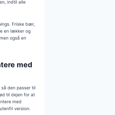
, indtil alle
ings. Friske bær,
be en lækker og
, men også en
entere med
så den passer til
d til dejen for at
entere med
tenfri version.