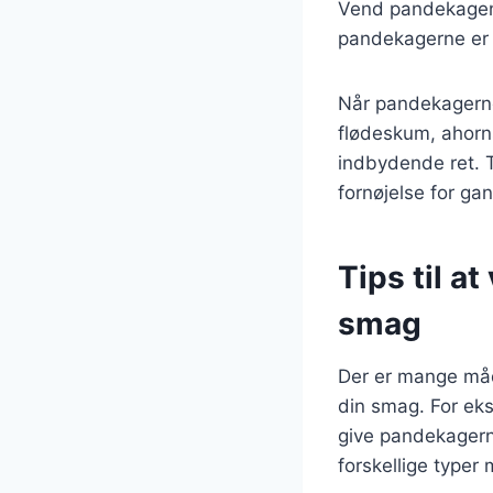
Vend pandekagen o
pandekagerne er 
Når pandekagerne 
flødeskum, ahorns
indbydende ret. 
fornøjelse for ga
Tips til a
smag
Der er mange måd
din smag. For eks
give pandekagern
forskellige typer