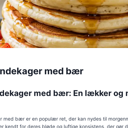
andekager med bær
dekager med bær: En lækker og
 med bær er en populær ret, der kan nydes til morgenm
r kendt for deres bløde og luftige konsistens, der gør de