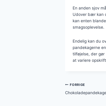
En anden sjov måd
Udover bær kan d
kan enten blandes
smagsoplevelse.
Endelig kan du ove
pandekagerne en 
tilføjelse, der g
at variere opskri
Indlægsnavi
FORRIGE
Chokoladepandekage