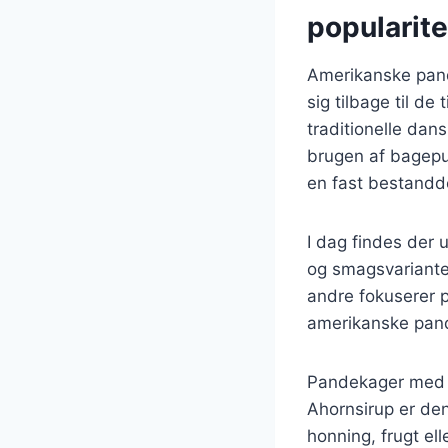
popularite
Amerikanske pand
sig tilbage til de
traditionelle dan
brugen af bagepul
en fast bestandd
I dag findes der 
og smagsvarianter
andre fokuserer p
amerikanske pand
Pandekager med s
Ahornsirup er d
honning, frugt el