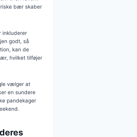
friske bær skaber
 inkluderer
jen godt, så
tion, kan de
, hvilket tilføjer
le vælger at
kker en sundere
ykke pandekager
weekend.
 deres