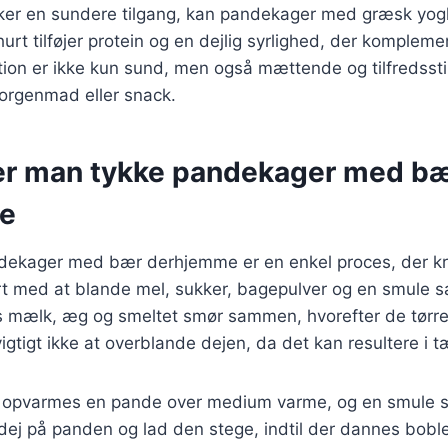
ker en sundere tilgang, kan pandekager med græsk yo
hurt tilføjer protein og en dejlig syrlighed, der komplem
ion er ikke kun sund, men også mættende og tilfredsstil
morgenmad eller snack.
er man tykke pandekager med b
e
ndekager med bær derhjemme er en enkel proces, der k
rt med at blande mel, sukker, bagepulver og en smule salt
s mælk, æg og smeltet smør sammen, hvorefter de tørre
 vigtigt ikke at overblande dejen, da det kan resultere i
r, opvarmes en pande over medium varme, og en smule s
ej på panden og lad den stege, indtil der dannes boble