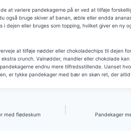
e at variere pandekagerne på er ved at tilføje forskellig
u også bruge skiver af banan, æble eller endda ananas.
 i dejen eller bruges som topping, hvilket giver en ny
rveje at tilføje nødder eller chokoladechips til dejen for
ekstra crunch. Valnødder, mandler eller chokolade kan
ør pandekagerne endnu mere tilfredsstillende. Uanset h
ften, er tykke pandekager med bær en skøn ret, der altid
gation
r med flødeskum
Pandekager med