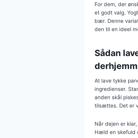
For dem, der øns
et godt valg. Yog
bær. Denne variat
den til en ideel 
Sådan lav
derhjemm
At lave tykke pa
ingredienser. Sta
anden skål piske
tilsættes. Det er
Når dejen er kla
Hæld en skefuld d