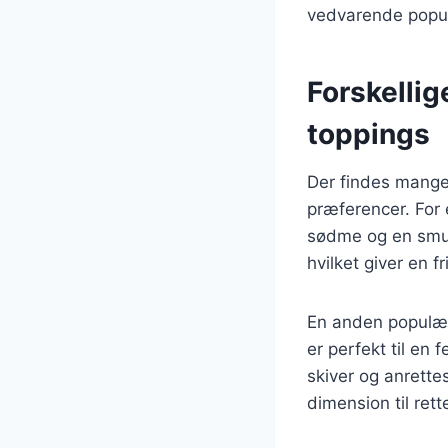
vedvarende popula
Forskelli
toppings
Der findes mange
præferencer. For 
sødme og en smuk
hvilket giver en 
En anden populær
er perfekt til en
skiver og anrett
dimension til rett