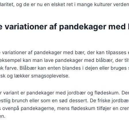
ritet, og de er nu en elsket ret i mange kulturer verden
ge variationer af pandekager med
 variationer af pandekager med bær, der kan tilpasses 
eksempel kan man lave pandekager med blåbær, der tilfø
 farve. Blåbær kan enten blandes i dejen eller bruges
frisk og lækker smagsoplevelse.
 variant er pandekager med jordbær og flødeskum. De
 festlig brunch eller som en sød dessert. De friske jordb
es ovenpå pandekagerne, mens flødeskum tilføjer en cre
en.