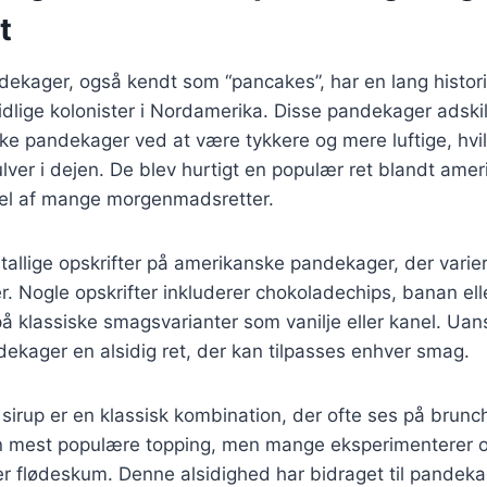
t
ekager, også kendt som “pancakes”, har en lang histori
 tidlige kolonister i Nordamerika. Disse pandekager adskil
ske pandekager ved at være tykkere og mere luftige, hvi
ver i dejen. De blev hurtigt en populær ret blandt amer
el af mange morgenmadsretter.
utallige opskrifter på amerikanske pandekager, der varier
. Nogle opskrifter inkluderer chokoladechips, banan el
å klassiske smagsvarianter som vanilje eller kanel. Uans
ekager en alsidig ret, der kan tilpasses enhver smag.
irup er en klassisk kombination, der ofte ses på brun
en mest populære topping, men mange eksperimenterer
ler flødeskum. Denne alsidighed har bidraget til pandek