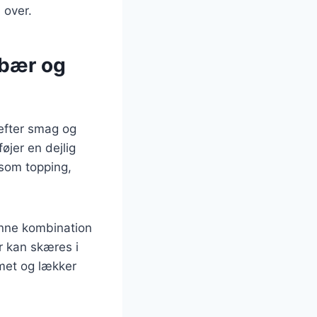
 over.
 bær og
efter smag og
jer en dejlig
 som topping,
nne kombination
ær kan skæres i
met og lækker