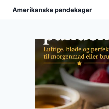
Fortsæt
Amerikanske pandekager
til
indhold