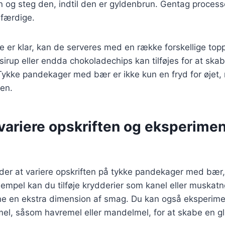
g steg den, indtil den er gyldenbrun. Gentag processen
færdige.
er klar, kan de serveres med en række forskellige topp
irup eller endda chokoladechips kan tilføjes for at ska
Tykke pandekager med bær er ikke kun en fryd for øjet
nen.
t variere opskriften og eksperim
er at variere opskriften på tykke pandekager med bær, 
empel kan du tilføje krydderier som kanel eller muskatnø
e en ekstra dimension af smag. Du kan også eksperim
 mel, såsom havremel eller mandelmel, for at skabe en glu