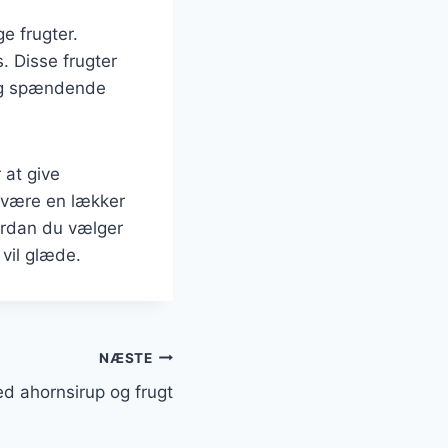
e frugter.
 Disse frugter
 og spændende
 at give
 være en lækker
vordan du vælger
 vil glæde.
NÆSTE
 ahornsirup og frugt