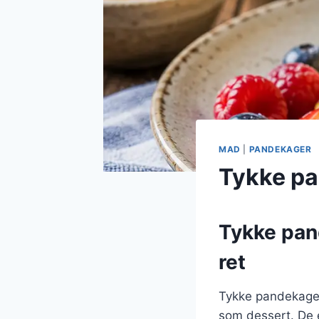
MAD
|
PANDEKAGER
Tykke p
Tykke pan
ret
Tykke pandekager
som dessert. De e