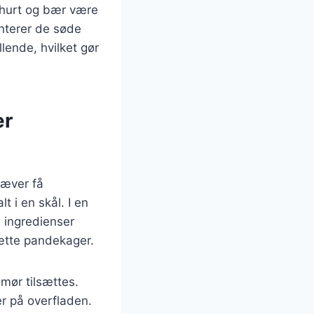
ghurt og bær være
enterer de søde
lende, hvilket gør
ær
ræver få
 i en skål. I en
 ingredienser
 tætte pandekager.
mør tilsættes.
r på overfladen.