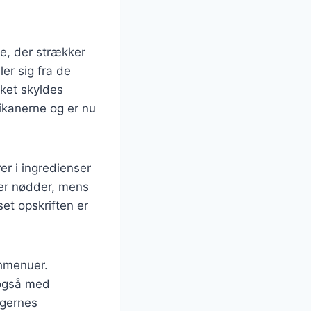
e, der strækker
ler sig fra de
lket skyldes
ikanerne og er nu
er i ingredienser
ler nødder, mens
et opskriften er
chmenuer.
 også med
agernes