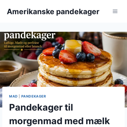
Fortsæt
Amerikanske pandekager
til
indhold
MAD
|
PANDEKAGER
Pandekager til
morgenmad med mælk