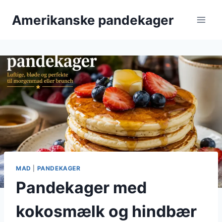
Fortsæt
Amerikanske pandekager
til
indhold
MAD
|
PANDEKAGER
Pandekager med
kokosmælk og hindbær