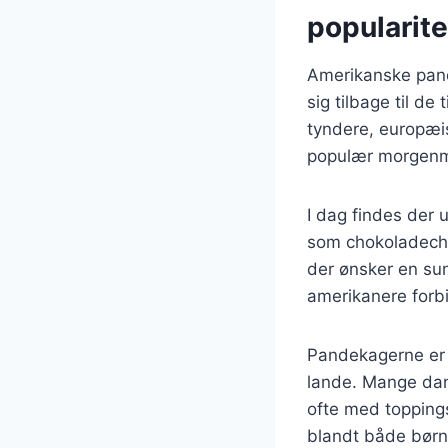
popularite
Amerikanske pand
sig tilbage til de
tyndere, europæis
populær morgenma
I dag findes der 
som chokoladechi
der ønsker en sun
amerikanere forb
Pandekagerne er 
lande. Mange da
ofte med toppings
blandt både børn