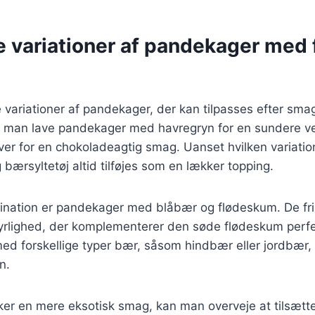
e variationer af pandekager med 
variationer af pandekager, der kan tilpasses efter sma
 man lave pandekager med havregryn for en sundere ver
ver for en chokoladeagtig smag. Uanset hvilken variati
bærsyltetøj altid tilføjes som en lækker topping.
nation er pandekager med blåbær og flødeskum. De fr
g syrlighed, der komplementerer den søde flødeskum per
d forskellige typer bær, såsom hindbær eller jordbær, f
n.
ker en mere eksotisk smag, kan man overveje at tilsætt