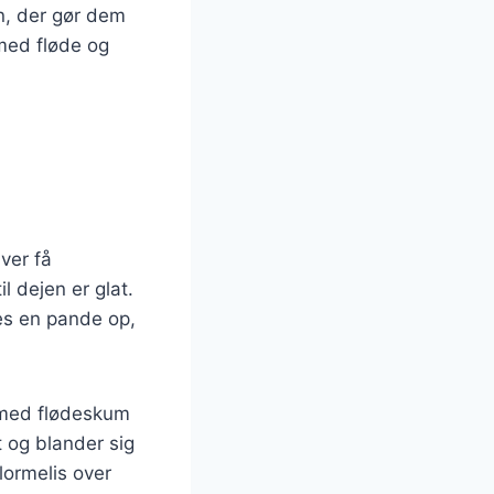
on, der gør dem
med fløde og
ver få
l dejen er glat.
mes en pande op,
 med flødeskum
t og blander sig
lormelis over