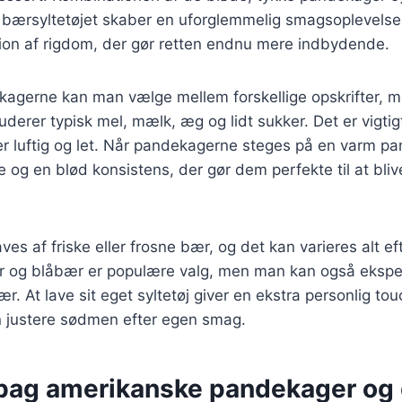
 bærsyltetøjet skaber en uforglemmelig smagsoplevelse. 
ion af rigdom, der gør retten endnu mere indbydende.
ekagerne kan man vælge mellem forskellige opskrifter, 
uderer typisk mel, mælk, æg og lidt sukker. Det er vigtig
er luftig og let. Når pandekagerne steges på en varm pa
ve og en blød konsistens, der gør dem perfekte til at bl
aves af friske eller frosne bær, og det kan varieres alt e
r og blåbær er populære valg, men man kan også eksp
. At lave sit eget syltetøj giver en ekstra personlig touc
an justere sødmen efter egen smag.
 bag amerikanske pandekager og