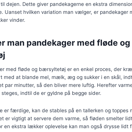
je til dejen. Dette giver pandekagerne en ekstra dimensi
. Uanset hvilken variation man vælger, er pandekager 
ker vinder.
er man pandekager med fløde og
øj
r med fløde og bærsyltetøj er en enkel proces, der kræ
rt med at blande mel, mælk, æg og sukker i en skål, indti
 et par minutter, så den bliver mere luftig. Herefter var
teges, indtil de er gyldne på begge sider.
 er færdige, kan de stables på en tallerken og toppes
et er vigtigt at servere dem varme, så fløden smelter lid
or en ekstra lækker oplevelse kan man også drysse lidt f