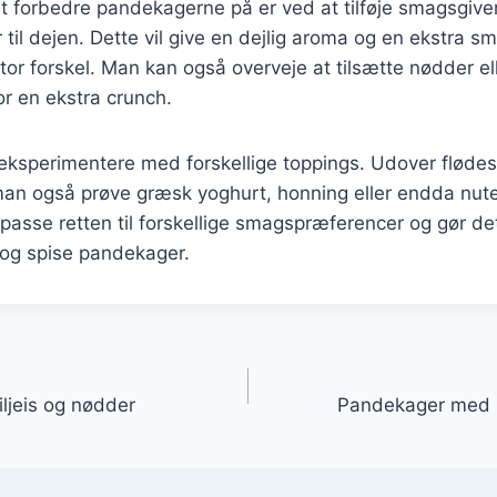
 forbedre pandekagerne på er ved at tilføje smagsgiver
er til dejen. Dette vil give en dejlig aroma og en ekstra 
tor forskel. Man kan også overveje at tilsætte nødder el
r en ekstra crunch.
eksperimentere med forskellige toppings. Udover fløde
an også prøve græsk yoghurt, honning eller endda nutel
lpasse retten til forskellige smagspræferencer og gør det 
 og spise pandekager.
gation
ljeis og nødder
Pandekager med 