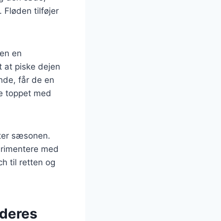
Fløden tilføjer
men en
t at piske dejen
nde, får de en
ive toppet med
fter sæsonen.
erimentere med
h til retten og
 deres