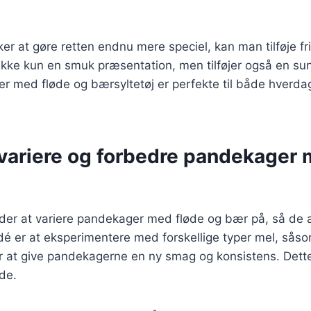
er at gøre retten endnu mere speciel, kan man tilføje f
 ikke kun en smuk præsentation, men tilføjer også en sun
r med fløde og bærsyltetøj er perfekte til både hverdag
t variere og forbedre pandekager
er at variere pandekager med fløde og bær på, så de al
é er at eksperimentere med forskellige typer mel, så
or at give pandekagerne en ny smag og konsistens. Dett
de.