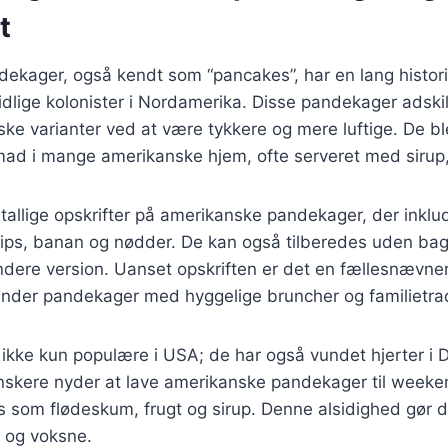
t
ekager, også kendt som “pancakes”, har en lang histori
 tidlige kolonister i Nordamerika. Disse pandekager adskil
ke varianter ved at være tykkere og mere luftige. De bl
d i mange amerikanske hjem, ofte serveret med sirup,
utallige opskrifter på amerikanske pandekager, der inklu
ps, banan og nødder. De kan også tilberedes uden bag
dere version. Uanset opskriften er det en fællesnævner,
inder pandekager med hyggelige bruncher og familietrad
ikke kun populære i USA; de har også vundet hjerter i
nskere nyder at lave amerikanske pandekager til wee
 som flødeskum, frugt og sirup. Denne alsidighed gør de
 og voksne.