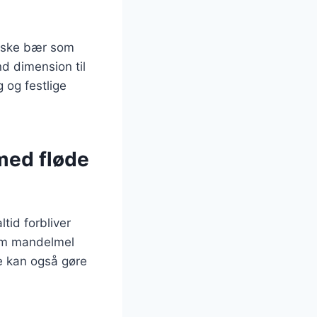
riske bær som
d dimension til
 og festlige
 med fløde
tid forbliver
som mandelmel
e kan også gøre