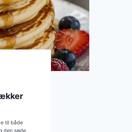
lækker
e til både
g den søde,