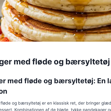
er med fløde og bærsyltetøj
r med fløde og bærsyltetøj: En 
on
øde og bærsyltetøj er en klassisk ret, der bringer glæd
sert. Kombinationen af de bløde, tykke pandekager o