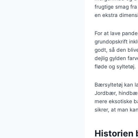
frugtige smag fra
en ekstra dimens
For at lave pand
grundopskrift inkl
godt, så den bliv
dejlig gylden far
fløde og syltetøj.
Bærsyltetøj kan l
Jordbær, hindbæ
mere eksotiske bær
sikrer, at man k
Historien