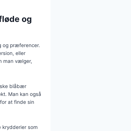
fløde og
g og præferencer.
sion, eller
on man vælger,
iske blåbær
fekt. Man kan også
or at finde sin
e krydderier som