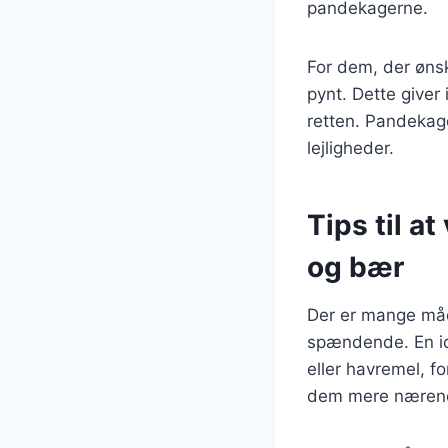
pandekagerne.
For dem, der ønsk
pynt. Dette giver
retten. Pandekage
lejligheder.
Tips til a
og bær
Der er mange måd
spændende. En id
eller havremel, f
dem mere næren