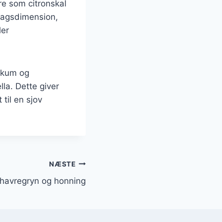
e som citronskal
smagsdimension,
ler
skum og
la. Dette giver
til en sjov
NÆSTE
havregryn og honning