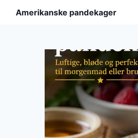
Fortsæt
Amerikanske pandekager
til
indhold