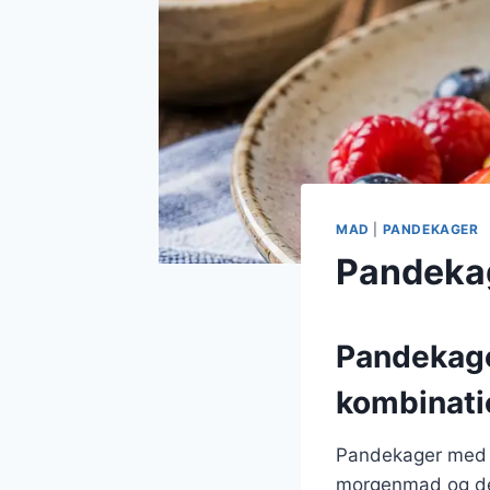
MAD
|
PANDEKAGER
Pandekag
Pandekage
kombinati
Pandekager med fl
morgenmad og des