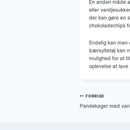
En anden måde at
eller vaniljesukk
der kan gøre en s
chokoladechips fo
Endelig kan man 
bærsyltetøj kan m
mulighed for at ti
oplevelse at lave
Indlægsnavi
FORRIGE
Pandekager med vani