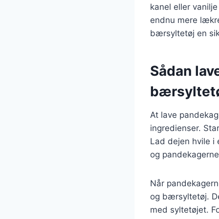
kanel eller vanil
endnu mere lækre
bærsyltetøj en sik
Sådan lav
bærsyltet
At lave pandekage
ingredienser. Sta
Lad dejen hvile i
og pandekagerne s
Når pandekagerne
og bærsyltetøj. D
med syltetøjet. F