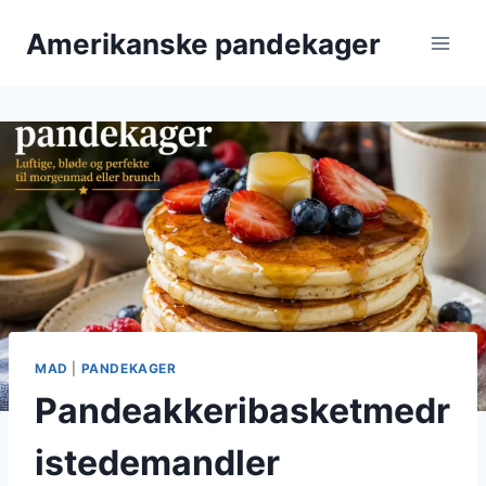
Fortsæt
Amerikanske pandekager
til
indhold
MAD
|
PANDEKAGER
Pandeakkeribasketmedr
istedemandler