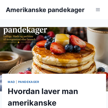
Fortsæt
Amerikanske pandekager
til
indhold
MAD
|
PANDEKAGER
Hvordan laver man
amerikanske